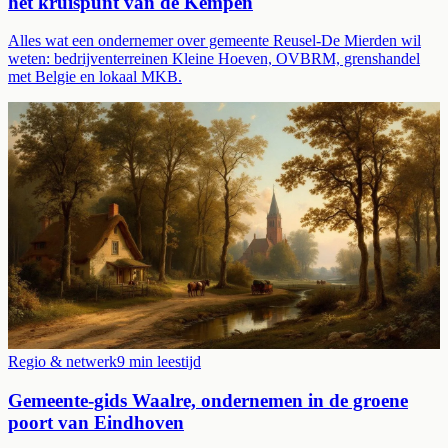
het kruispunt van de Kempen
Alles wat een ondernemer over gemeente Reusel-De Mierden wil
weten: bedrijventerreinen Kleine Hoeven, OVBRM, grenshandel
met Belgie en lokaal MKB.
Regio & netwerk
9
min leestijd
Gemeente-gids Waalre, ondernemen in de groene
poort van Eindhoven