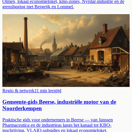
Olmen, lokaal economieloket, kmo-zones, Nyrstar-industrie en de
grensligging met Bergeijk en Lommel.
Regio & netwerk
11
min leestijd
Gemeente-gids Beerse, industriële motor van de
Noorderkempen
Praktische gids voor ondernemers in Beerse — van Janssen
Pharmaceutica en de industrieas langs het kanaal tot KBO-
inschrijving, VLAIO-subsidies en lokaal economieloket.