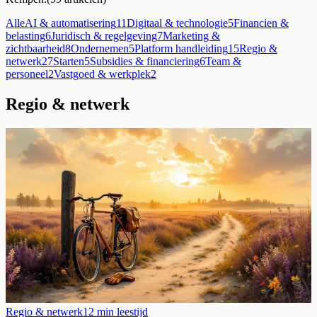
Alle
AI & automatisering
11
Digitaal & technologie
5
Financien &
belasting
6
Juridisch & regelgeving
7
Marketing &
zichtbaarheid
8
Ondernemen
5
Platform handleiding
15
Regio &
netwerk
27
Starten
5
Subsidies & financiering
6
Team &
personeel
2
Vastgoed & werkplek
2
Regio & netwerk
Regio & netwerk
12
min leestijd