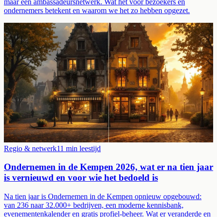
maar een ambassadeursnetwerk. Wat het voor bezoekers en
ondernemers betekent en waarom we het zo hebben opgezet.
Regio & netwerk
11
min leestijd
Ondernemen in de Kempen 2026, wat er na tien jaar
is vernieuwd en voor wie het bedoeld is
Na tien jaar is Ondernemen in de Kempen opnieuw opgebouwd:
van 236 naar 32.000+ bedrijven, een moderne kennisbank,
evenementenkalender en gratis profiel-beheer. Wat er veranderde en