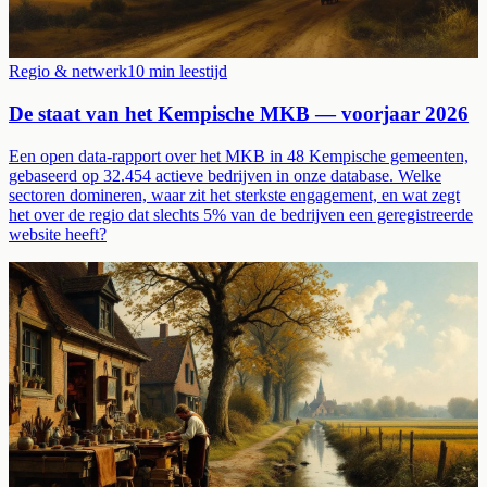
Regio & netwerk
10
min leestijd
De staat van het Kempische MKB — voorjaar 2026
Een open data-rapport over het MKB in 48 Kempische gemeenten,
gebaseerd op 32.454 actieve bedrijven in onze database. Welke
sectoren domineren, waar zit het sterkste engagement, en wat zegt
het over de regio dat slechts 5% van de bedrijven een geregistreerde
website heeft?