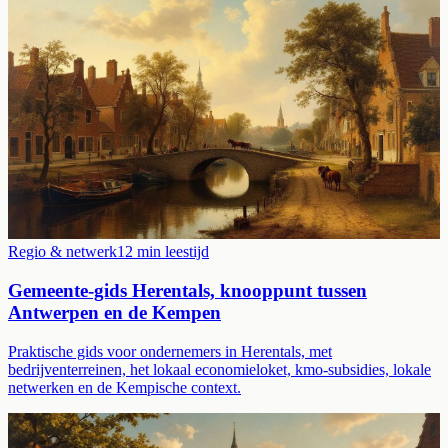
Regio & netwerk
12
min leestijd
Gemeente-gids Herentals, knooppunt tussen
Antwerpen en de Kempen
Praktische gids voor ondernemers in Herentals, met
bedrijventerreinen, het lokaal economieloket, kmo-subsidies, lokale
netwerken en de Kempische context.