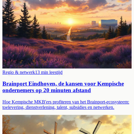
Regio & netwerk
13
min leestijd
Brainport Eindhoven, de kansen voor Kempische
ondernemers op 20 minuten afstand
Hoe Kempische MKB'ers profiteren van het Brainport-ecosysteem:
toelevering, dienstverlening, talent, subsidies en netwerken.