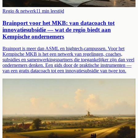
Regio & netwerk
11
min leestijd
Brainport voor het MKB: van datacoach tot
innovatiesubsidie — wat de regio biedt aan
Kempische ondernemers
Brainport is meer dan ASML en hightech-campussen. Voor het
Kempische MKB is het een netwerk van regelingen, coaches,
subsidies en samenwerkingspartners die toegankelijker zijn dan veel
ondernemers denken. Een gids door de praktische instrumenten —
van een gratis datacoach tot een innovatiesubsidie van twee ton.