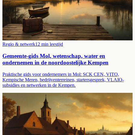
Regio & netwerk
12
min leestijd
Gemeente-gids Mol, wetenschap, water en
ondernemen in de noordoostelijke Kempen
Praktische gids voor ondernemers in Mol: SCK CEN, VITO,
Kempische Meren, bedrijventerreinen, startersgesprek, VLAIO-
subsidies en netwerken in de Kempen.