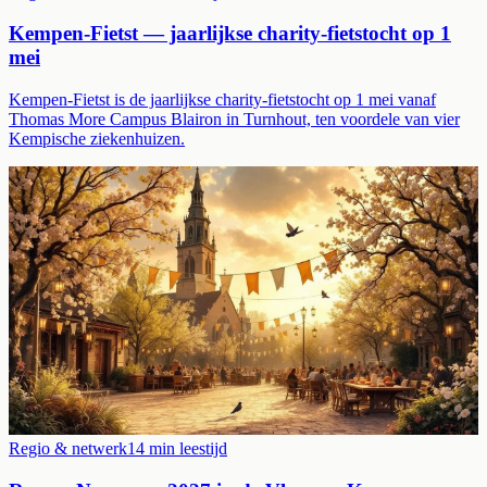
Kempen-Fietst — jaarlijkse charity-fietstocht op 1
mei
Kempen-Fietst is de jaarlijkse charity-fietstocht op 1 mei vanaf
Thomas More Campus Blairon in Turnhout, ten voordele van vier
Kempische ziekenhuizen.
Regio & netwerk
14
min leestijd