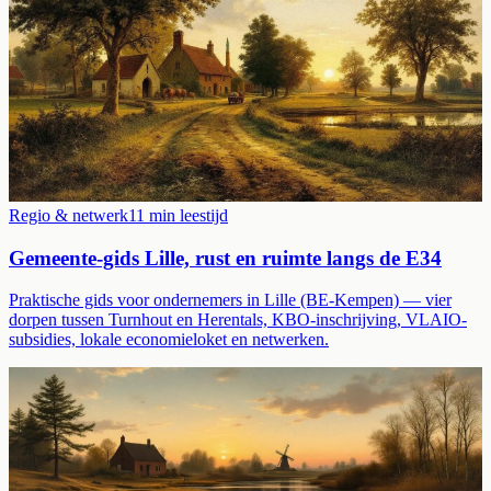
Regio & netwerk
11
min leestijd
Gemeente-gids Lille, rust en ruimte langs de E34
Praktische gids voor ondernemers in Lille (BE-Kempen) — vier
dorpen tussen Turnhout en Herentals, KBO-inschrijving, VLAIO-
subsidies, lokale economieloket en netwerken.