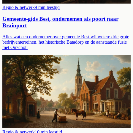
Regio & netwerk
9
min leestijd
Gemeente-gids Best, ondernemen als poort naar
Brainport
Alles wat een ondernemer over gemeente Best wil weten: drie grote
bedrijventerreinen, het historische Batadorp en de aanstaande fusie
met Oirschot.
Regio & netwerk
10
min leestijd