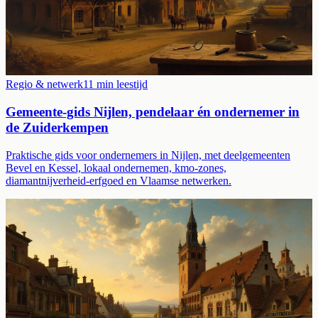
Regio & netwerk
11
min leestijd
Gemeente-gids Nijlen, pendelaar én ondernemer in
de Zuiderkempen
Praktische gids voor ondernemers in Nijlen, met deelgemeenten
Bevel en Kessel, lokaal ondernemen, kmo-zones,
diamantnijverheid-erfgoed en Vlaamse netwerken.