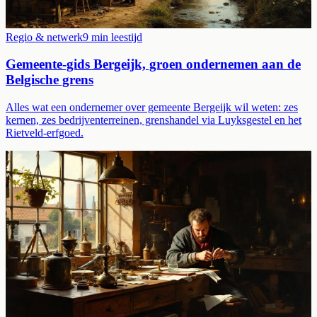
Regio & netwerk
9
min leestijd
Gemeente-gids Bergeijk, groen ondernemen aan de
Belgische grens
Alles wat een ondernemer over gemeente Bergeijk wil weten: zes
kernen, zes bedrijventerreinen, grenshandel via Luyksgestel en het
Rietveld-erfgoed.