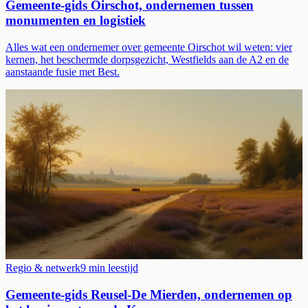
Gemeente-gids Oirschot, ondernemen tussen
monumenten en logistiek
Alles wat een ondernemer over gemeente Oirschot wil weten: vier
kernen, het beschermde dorpsgezicht, Westfields aan de A2 en de
aanstaande fusie met Best.
Regio & netwerk
9
min leestijd
Gemeente-gids Reusel-De Mierden, ondernemen op