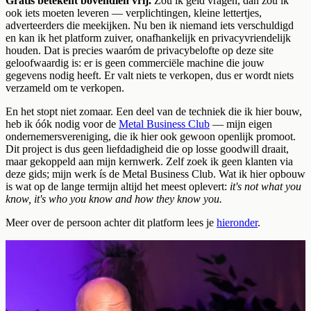
Gratis betekent bovendien vrij.
Zou ik geld vragen, dan zou ik
ook iets moeten leveren — verplichtingen, kleine lettertjes,
adverteerders die meekijken. Nu ben ik niemand iets verschuldigd
en kan ik het platform zuiver, onafhankelijk en privacyvriendelijk
houden. Dat is precies waaróm de privacybelofte op deze site
geloofwaardig is: er is geen commerciële machine die jouw
gegevens nodig heeft. Er valt niets te verkopen, dus er wordt niets
verzameld om te verkopen.
En het stopt niet zomaar. Een deel van de techniek die ik hier bouw,
heb ik óók nodig voor de
Metal Business Club
— mijn eigen
ondernemersvereniging, die ik hier ook gewoon openlijk promoot.
Dit project is dus geen liefdadigheid die op losse goodwill draait,
maar gekoppeld aan mijn kernwerk. Zelf zoek ik geen klanten via
deze gids; mijn werk ís de Metal Business Club. Wat ik hier opbouw
is wat op de lange termijn altijd het meest oplevert:
it's not what you
know, it's who you know and how they know you.
Meer over de persoon achter dit platform lees je
hieronder
.