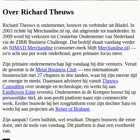
Over Richard Theuws
Richard Theuws is ondernemer, bouwer en verbinder uit Bladel. In
2003 richtte hij Merchandise.nl op, dat uitgroeide tot marktleider. In
2009 werd hij verkozen tot Creatiefste Ondernemer van Nederland
via de ZIBB Business Challenge. Dat bedrijf draait vandaag verder
als
NIMAD Merchandise
(consumer-merk blijft
Merchandise.nl
) —
zo'n acht uur per week onderhoud, geen primaire focus meer.
Zijn primaire ondernemerschap ligt vandaag bij drie ventures. Veruit
de grootste is de
Metal Business Club
— een internationale
businessclub met 27 chapters in drie landen, waar hij zijn meeste tijd
en energie in steekt. Daarnaast adviseert hij vanuit
Theuws
Consulting
over strategie en technologie, en werkt hij aan
Eindhoven Edge
(events). Ondernemen in de Kempen bouwt hij op
persoonlijke titel, als non-profit platform naast zijn commerciële
werk. Eerder bouwde hij het zorgplatform voor zijn dochter Sara en
werkt hij aan projecten als
Reign of Brabant
.
Zijn aanpak? Geen bullshit, wel resultaat. Dingen bouwen die ertoe
doen, met de tools van vandaag. Dit platform is daar een voorbeeld
van.