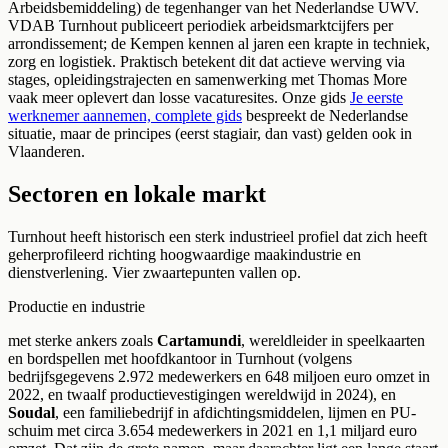
Arbeidsbemiddeling) de tegenhanger van het Nederlandse UWV.
VDAB Turnhout publiceert periodiek arbeidsmarktcijfers per
arrondissement; de Kempen kennen al jaren een krapte in techniek,
zorg en logistiek. Praktisch betekent dit dat actieve werving via
stages, opleidingstrajecten en samenwerking met Thomas More
vaak meer oplevert dan losse vacaturesites. Onze gids
Je eerste
werknemer aannemen, complete gids
bespreekt de Nederlandse
situatie, maar de principes (eerst stagiair, dan vast) gelden ook in
Vlaanderen.
Sectoren en lokale markt
Turnhout heeft historisch een sterk industrieel profiel dat zich heeft
geherprofileerd richting hoogwaardige maakindustrie en
dienstverlening. Vier zwaartepunten vallen op.
Productie en industrie
met sterke ankers zoals
Cartamundi
, wereldleider in speelkaarten
en bordspellen met hoofdkantoor in Turnhout (volgens
bedrijfsgegevens 2.972 medewerkers en 648 miljoen euro omzet in
2022, en twaalf productievestigingen wereldwijd in 2024), en
Soudal
, een familiebedrijf in afdichtingsmiddelen, lijmen en PU-
schuim met circa 3.654 medewerkers in 2021 en 1,1 miljard euro