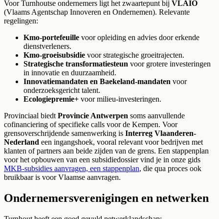
Voor Turnhoutse ondernemers ligt het zwaartepunt bij
VLAIO
(Vlaams Agentschap Innoveren en Ondernemen). Relevante
regelingen:
Kmo-portefeuille
voor opleiding en advies door erkende
dienstverleners.
Kmo-groeisubsidie
voor strategische groeitrajecten.
Strategische transformatiesteun
voor grotere investeringen
in innovatie en duurzaamheid.
Innovatiemandaten en Baekeland-mandaten
voor
onderzoeksgericht talent.
Ecologiepremie+
voor milieu-investeringen.
Provinciaal biedt
Provincie Antwerpen
soms aanvullende
cofinanciering of specifieke calls voor de Kempen. Voor
grensoverschrijdende samenwerking is
Interreg Vlaanderen-
Nederland
een ingangshoek, vooral relevant voor bedrijven met
klanten of partners aan beide zijden van de grens. Een stappenplan
voor het opbouwen van een subsidiedossier vind je in onze gids
MKB-subsidies aanvragen, een stappenplan
, die qua proces ook
bruikbaar is voor Vlaamse aanvragen.
Ondernemersverenigingen en netwerken
Turnhout heeft een goed gevuld netwerklandschap: