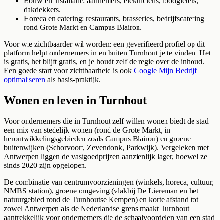
Bouw en installatie: aannemers, elektriciens, loodgieters,
dakdekkers.
Horeca en catering: restaurants, brasseries, bedrijfscatering
rond Grote Markt en Campus Blairon.
Voor wie zichtbaarder wil worden: een geverifieerd profiel op dit
platform helpt ondernemers in en buiten Turnhout je te vinden. Het
is gratis, het blijft gratis, en je houdt zelf de regie over de inhoud.
Een goede start voor zichtbaarheid is ook
Google Mijn Bedrijf
optimaliseren
als basis-praktijk.
Wonen en leven in Turnhout
Voor ondernemers die in Turnhout zelf willen wonen biedt de stad
een mix van stedelijk wonen (rond de Grote Markt, in
herontwikkelingsgebieden zoals Campus Blairon) en groene
buitenwijken (Schorvoort, Zevendonk, Parkwijk). Vergeleken met
Antwerpen liggen de vastgoedprijzen aanzienlijk lager, hoewel ze
sinds 2020 zijn opgelopen.
De combinatie van centrumvoorzieningen (winkels, horeca, cultuur,
NMBS-station), groene omgeving (vlakbij De Liereman en het
natuurgebied rond de Turnhoutse Kempen) en korte afstand tot
zowel Antwerpen als de Nederlandse grens maakt Turnhout
aantrekkelijk voor ondernemers die de schaalvoordelen van een stad