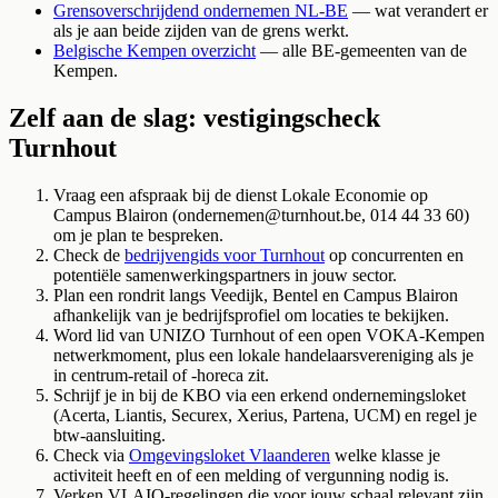
Grensoverschrijdend ondernemen NL-BE
— wat verandert er
als je aan beide zijden van de grens werkt.
Belgische Kempen overzicht
— alle BE-gemeenten van de
Kempen.
Zelf aan de slag: vestigingscheck
Turnhout
Vraag een afspraak bij de dienst Lokale Economie op
Campus Blairon (ondernemen@turnhout.be, 014 44 33 60)
om je plan te bespreken.
Check de
bedrijvengids voor Turnhout
op concurrenten en
potentiële samenwerkingspartners in jouw sector.
Plan een rondrit langs Veedijk, Bentel en Campus Blairon
afhankelijk van je bedrijfsprofiel om locaties te bekijken.
Word lid van UNIZO Turnhout of een open VOKA-Kempen
netwerkmoment, plus een lokale handelaarsvereniging als je
in centrum-retail of -horeca zit.
Schrijf je in bij de KBO via een erkend ondernemingsloket
(Acerta, Liantis, Securex, Xerius, Partena, UCM) en regel je
btw-aansluiting.
Check via
Omgevingsloket Vlaanderen
welke klasse je
activiteit heeft en of een melding of vergunning nodig is.
Verken VLAIO-regelingen die voor jouw schaal relevant zijn