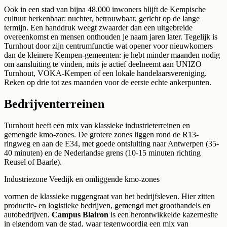
Ook in een stad van bijna 48.000 inwoners blijft de Kempische
cultuur herkenbaar: nuchter, betrouwbaar, gericht op de lange
termijn. Een handdruk weegt zwaarder dan een uitgebreide
overeenkomst en mensen onthouden je naam jaren later. Tegelijk is
Turnhout door zijn centrumfunctie wat opener voor nieuwkomers
dan de kleinere Kempen-gemeenten: je hebt minder maanden nodig
om aansluiting te vinden, mits je actief deelneemt aan UNIZO
Turnhout, VOKA-Kempen of een lokale handelaarsvereniging.
Reken op drie tot zes maanden voor de eerste echte ankerpunten.
Bedrijventerreinen
Turnhout heeft een mix van klassieke industrieterreinen en
gemengde kmo-zones. De grotere zones liggen rond de R13-
ringweg en aan de E34, met goede ontsluiting naar Antwerpen (35-
40 minuten) en de Nederlandse grens (10-15 minuten richting
Reusel of Baarle).
Industriezone Veedijk en omliggende kmo-zones
vormen de klassieke ruggengraat van het bedrijfsleven. Hier zitten
productie- en logistieke bedrijven, gemengd met groothandels en
autobedrijven.
Campus Blairon
is een herontwikkelde kazernesite
in eigendom van de stad, waar tegenwoordig een mix van