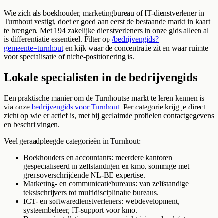
Wie zich als boekhouder, marketingbureau of IT-dienstverlener in
Turnhout vestigt, doet er goed aan eerst de bestaande markt in kaart
te brengen. Met 194 zakelijke dienstverleners in onze gids alleen al
is differentiatie essentieel. Filter op
/bedrijvengids?
gemeente=turnhout
en kijk waar de concentratie zit en waar ruimte
voor specialisatie of niche-positionering is.
Lokale specialisten in de bedrijvengids
Een praktische manier om de Turnhoutse markt te leren kennen is
via onze
bedrijvengids voor Turnhout
. Per categorie krijg je direct
zicht op wie er actief is, met bij geclaimde profielen contactgegevens
en beschrijvingen.
Veel geraadpleegde categorieën in Turnhout:
Boekhouders en accountants: meerdere kantoren
gespecialiseerd in zelfstandigen en kmo, sommige met
grensoverschrijdende NL-BE expertise.
Marketing- en communicatiebureaus: van zelfstandige
tekstschrijvers tot multidisciplinaire bureaus.
ICT- en softwaredienstverleners: webdevelopment,
systeembeheer, IT-support voor kmo.