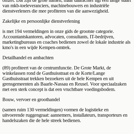
omzet. Dat zijn de grote namen, maar daarachter ligt een lange staart
van mkb-toeleveranciers, machinebouwers en industriële
dienstverleners die mee profiteren van die aanwezigheid.
Zakelijke en persoonlijke dienstverlening
is met 194 vermeldingen in onze gids de grootste categorie.
Accountantskantoren, advocaten, consultants, IT-bedrijven,
marketingbureaus en coaches bedienen zowel de lokale industrie als
kmo's in een wijde Kempen-omtrek.
Detailhandel en ambachten
(89) profiteert van de centrumfunctie. De Grote Markt, de
winkelassen rond de Gasthuisstraat en de Korte/Lange
Gasthuisstraat trekken bezoekers uit de hele Kempen en uit
grensgemeenten als Baarle-Nassau en Reusel. Voor speciaalzaken
met een sterk concept is dat een vruchtbare voedingsbodem.
Bouw, vervoer en groothandel
(samen ruim 130 vermeldingen) vormen de logistieke en
uitvoerende ruggengraat: aannemers, installateurs, transporteurs en
handelszaken die de hele streek bedienen.