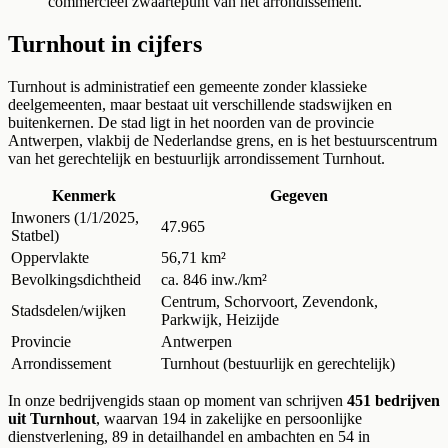
commercieel zwaartepunt van het arrondissement.
Turnhout in cijfers
Turnhout is administratief een gemeente zonder klassieke
deelgemeenten, maar bestaat uit verschillende stadswijken en
buitenkernen. De stad ligt in het noorden van de provincie
Antwerpen, vlakbij de Nederlandse grens, en is het bestuurscentrum
van het gerechtelijk en bestuurlijk arrondissement Turnhout.
Kenmerk
Gegeven
Inwoners (1/1/2025,
47.965
Statbel)
Oppervlakte
56,71 km²
Bevolkingsdichtheid
ca. 846 inw./km²
Centrum, Schorvoort, Zevendonk,
Stadsdelen/wijken
Parkwijk, Heizijde
Provincie
Antwerpen
Arrondissement
Turnhout (bestuurlijk en gerechtelijk)
In onze bedrijvengids staan op moment van schrijven
451 bedrijven
uit Turnhout
, waarvan 194 in zakelijke en persoonlijke
dienstverlening, 89 in detailhandel en ambachten en 54 in