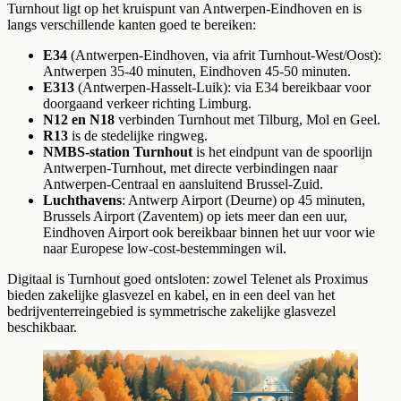
Turnhout ligt op het kruispunt van Antwerpen-Eindhoven en is
langs verschillende kanten goed te bereiken:
E34
(Antwerpen-Eindhoven, via afrit Turnhout-West/Oost):
Antwerpen 35-40 minuten, Eindhoven 45-50 minuten.
E313
(Antwerpen-Hasselt-Luik): via E34 bereikbaar voor
doorgaand verkeer richting Limburg.
N12 en N18
verbinden Turnhout met Tilburg, Mol en Geel.
R13
is de stedelijke ringweg.
NMBS-station Turnhout
is het eindpunt van de spoorlijn
Antwerpen-Turnhout, met directe verbindingen naar
Antwerpen-Centraal en aansluitend Brussel-Zuid.
Luchthavens
: Antwerp Airport (Deurne) op 45 minuten,
Brussels Airport (Zaventem) op iets meer dan een uur,
Eindhoven Airport ook bereikbaar binnen het uur voor wie
naar Europese low-cost-bestemmingen wil.
Digitaal is Turnhout goed ontsloten: zowel Telenet als Proximus
bieden zakelijke glasvezel en kabel, en in een deel van het
bedrijventerreingebied is symmetrische zakelijke glasvezel
beschikbaar.