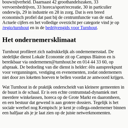
bouwnijverheid. Daarnaast 42 groothandelszaken, 33
vervoersbedrijven, 33 horeca/sport/recreatie, 30 in particulier
onderwijs, 29 in industrie en 28 in zorg. Dat is een breed
economisch profiel dat past bij de centrumfunctie van de stad.
Actuele cijfers en het volledige overzicht per categorie vind je op
/regio/turnhout
en in de
bedrijvengids voor Turnhout
.
Het ondernemersklimaat
Turnhout profileert zich nadrukkelijk als ondernemersstad. De
stedelijke dienst Lokale Economie zit op Campus Blairon en is
bereikbaar via ondernemen@turnhout.be en 014 44 33 60, op
afspraak. De bedoeling van die dienst is helder: één aanspreekpunt
voor vergunningen, vestiging en evenementen, zodat ondernemers
niet door zes loketten hoeven te bellen voordat ze antwoord krijgen.
Wat Turnhout in de praktijk onderscheidt van kleinere gemeenten in
de buurt is de schaal. Er is een echte centrumstad-dynamiek met
meerdere winkelassen, horeca op de Grote Markt en daaromheen,
en een bestuur dat gewend is aan grotere dossiers. Tegelijk is het
sociale weefsel nog Kempisch: je kent je collega-ondernemer binnen
een halfjaar als je je laat zien op de juiste netwerkmomenten.