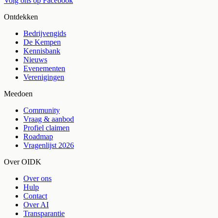
Volg ons op Facebook
Ontdekken
Bedrijvengids
De Kempen
Kennisbank
Nieuws
Evenementen
Verenigingen
Meedoen
Community
Vraag & aanbod
Profiel claimen
Roadmap
Vragenlijst 2026
Over OIDK
Over ons
Hulp
Contact
Over AI
Transparantie