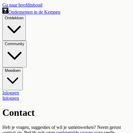
Ga naar hoofdinhoud
Ondernemen in de Kempen
Ontdekken
Community
Meedoen
Inloggen
Inloggen
Contact
Heb je vragen, suggesties of wil je samenwerken? Neem gerust
contact op. Bekijk ook onze
veelgestelde vragen
voor snelle