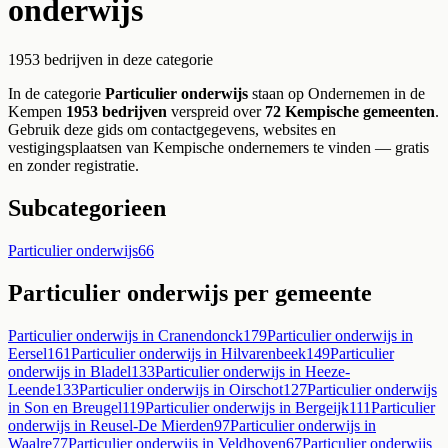
onderwijs
1953
bedrijven
in deze categorie
In de categorie
Particulier onderwijs
staan op Ondernemen in de
Kempen
1953
bedrijven
verspreid over
72
Kempische gemeenten
.
Gebruik deze gids om contactgegevens, websites en
vestigingsplaatsen van Kempische ondernemers te vinden — gratis
en zonder registratie.
Subcategorieen
Particulier onderwijs
66
Particulier onderwijs
per gemeente
Particulier onderwijs
in
Cranendonck
179
Particulier onderwijs
in
Eersel
161
Particulier onderwijs
in
Hilvarenbeek
149
Particulier
onderwijs
in
Bladel
133
Particulier onderwijs
in
Heeze-
Leende
133
Particulier onderwijs
in
Oirschot
127
Particulier onderwijs
in
Son en Breugel
119
Particulier onderwijs
in
Bergeijk
111
Particulier
onderwijs
in
Reusel-De Mierden
97
Particulier onderwijs
in
Waalre
77
Particulier onderwijs
in
Veldhoven
67
Particulier onderwijs