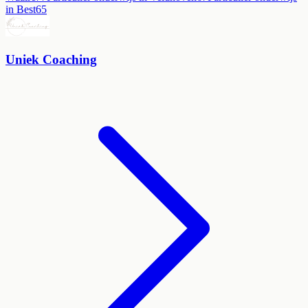
in
Best
65
Uniek Coaching