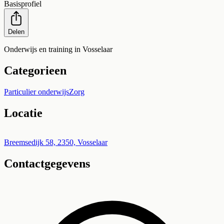
Basisprofiel
Delen
Onderwijs en training in Vosselaar
Categorieen
Particulier onderwijs
Zorg
Locatie
Leaflet
|
©
OpenStreetMap
+
Breemsedijk 58, 2350, Vosselaar
Contactgegevens
−