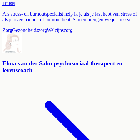
Hulsel
Als stress- en burnoutspecialist help ik je als je last hebt van stress of
als je overspannen of burnout bent. Samen brengen we je stresssit
Zorg
Gezondheidszorg
Welzijnszorg
Elma van der Salm psychosociaal therapeut en
levenscoach