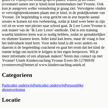
(eventueel samen met je kind) kunt kennismaken met Yvonne. Ook
kun je aangeven welke verandering je graag ziet. Vervolgens vinden
er vervolgbijeenkomsten plaats met je kind, in de praktijkruimte van
Yvonne. De begeleiding is erop gericht om in een beperkt aantal
sessies te komen tot een verbetering, zodat je kind weer beter in zijn
vel zit en weer met plezier naar school gaat. Ik Leer Leren Yvonne is
ook trainer van de ‘Ik Leer Leren’-methode. Dat is een training
waarbij kinderen leren wat ze nodig hebben, zodat ze gemakkelijker
en slimmer kunnen leren. Ieder kind kan leren, maar de vraag is hoe
het individuele kind leert. Voor ieder kind is dit weer anders en
daarom is de begeleiding coachend en gaat het erom dat het kind de
ruimte krijgt om inzicht te krijgen in het eigen leerproces. Wil je
meer informatie of een afspraak maken? Neem dan contact op met
Yvonne! Uniek Kindercoaching Yvonne Evers 06-12786939
yvonneevers@hetnet.nl
www.kindercoaching-uniek.nl
Categorieen
Particulier onderwijs
Particulier onderwijs
Persoonlijke
dienstverlening
Locatie
Leaflet
|
©
OpenStreetMap