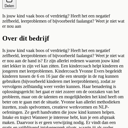
Delen
Is jouw kind vaak boos of verdrietig? Heeft het een negatief
zelfbeeld, leerproblemen of bijvoorbeeld faalangst? Weet je niet wat
er nou aan
Over dit bedrijf
Is jouw kind vaak boos of verdrietig? Heeft het een negatief
zelfbeeld, leerproblemen of bijvoorbeeld faalangst? Weet je niet wat
er nou aan de hand is? Er zijn allerlei redenen waarom jouw kind
niet lekker in zijn vel kan zitten. Een kindercoach helpt kinderen en
jongeren met leerproblemen. Kindercoach Yvonne Evers begeleidt
kinderen tussen de 6 en 16 jaar die een steuntje in de rug kunnen
gebruiken (bijvoorbeeld kinderen met leerproblemen), zodat ze
vervolgens zelfstandig weer verder kunnen. Haar benadering is
oplossingsgericht: het gaat er niet zozeer om de oorzaken van het
probleem, maar om de talenten en mogelijkheden het kind heeft om
beter om te gaan met de situatie. Yvonne kan allerlei methodieken
inzetten, zoals spelvormen, creatieve werkvormen en NLP-
oefeningen. Ze geeft handvatten die jouw kind kunnen helpen.
Intake en traject Wanneer je interesse hebt, kun je een afspraak
maken. Daarvoor is er geen verwijzing nodig. Er vindt dan een
gratis en vrijblijvend intakegesprek plaats, waarin jij als ouder