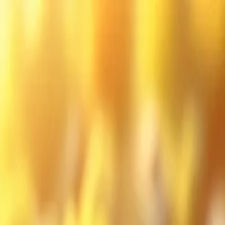
Ga naar hoofdinhoud
Ondernemen in de Kempen
Ontdekken
Community
Meedoen
Inloggen
Inloggen
Home