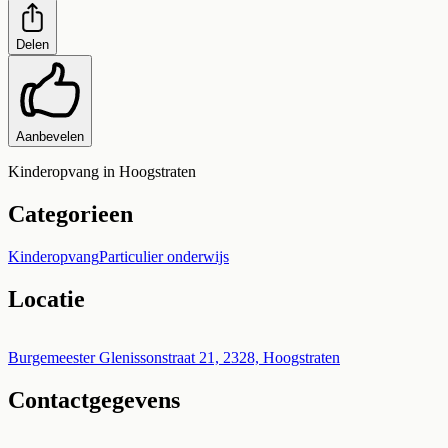
Delen
Aanbevelen
Kinderopvang in Hoogstraten
Categorieen
Kinderopvang
Particulier onderwijs
Locatie
Leaflet
|
©
OpenStreetMap
+
Burgemeester Glenissonstraat 21, 2328, Hoogstraten
Contactgegevens
−