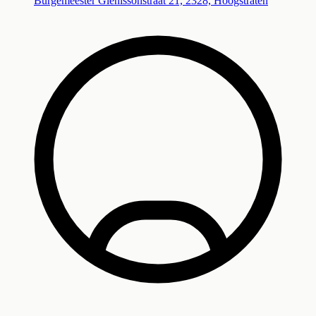
Burgemeester Glenissonstraat 21, 2328, Hoogstraten