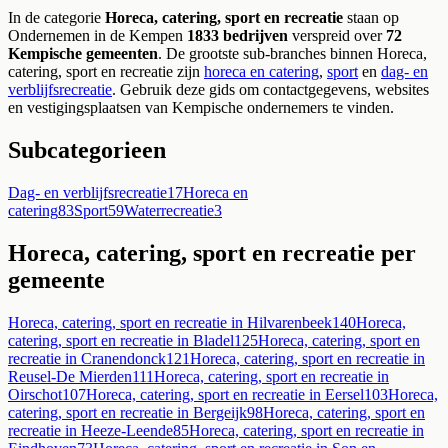
In de categorie
Horeca, catering, sport en recreatie
staan op
Ondernemen in de Kempen
1833
bedrijven
verspreid over
72
Kempische gemeenten
.
De grootste sub-branches binnen
Horeca,
catering, sport en recreatie
zijn
horeca en catering
,
sport
en
dag- en
verblijfsrecreatie
. Gebruik deze gids om contactgegevens, websites
en vestigingsplaatsen van Kempische ondernemers te vinden.
Subcategorieen
Dag- en verblijfsrecreatie
17
Horeca en
catering
83
Sport
59
Waterrecreatie
3
Horeca, catering, sport en recreatie
per
gemeente
Horeca, catering, sport en recreatie
in
Hilvarenbeek
140
Horeca,
catering, sport en recreatie
in
Bladel
125
Horeca, catering, sport en
recreatie
in
Cranendonck
121
Horeca, catering, sport en recreatie
in
Reusel-De Mierden
111
Horeca, catering, sport en recreatie
in
Oirschot
107
Horeca, catering, sport en recreatie
in
Eersel
103
Horeca,
catering, sport en recreatie
in
Bergeijk
98
Horeca, catering, sport en
recreatie
in
Heeze-Leende
85
Horeca, catering, sport en recreatie
in