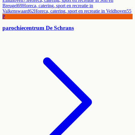
Eindhoven
73
Horeca, catering, sport en recreatie
in
Son en
Breugel
69
Horeca, catering, sport en recreatie
in
Valkenswaard
62
Horeca, catering, sport en recreatie
in
Veldhoven
55
P
parochiecentrum De Schrans