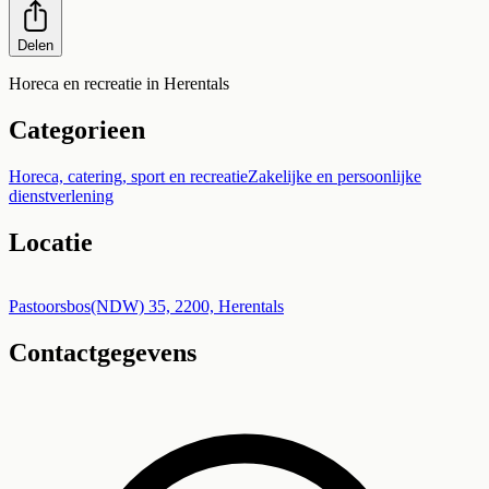
Delen
Horeca en recreatie in Herentals
Categorieen
Horeca, catering, sport en recreatie
Zakelijke en persoonlijke
dienstverlening
Locatie
Leaflet
|
©
OpenStreetMap
+
Pastoorsbos(NDW) 35, 2200, Herentals
Contactgegevens
−