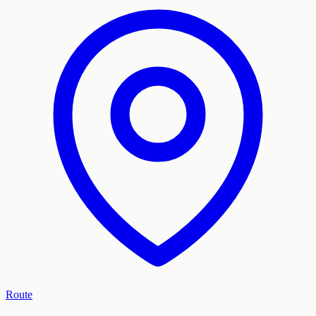
Route