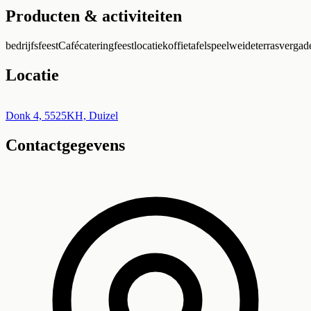
Producten & activiteiten
bedrijfsfeest
Café
catering
feestlocatie
koffietafel
speelweide
terras
vergade
Locatie
Leaflet
|
©
OpenStreetMap
+
Donk 4, 5525KH, Duizel
Contactgegevens
−