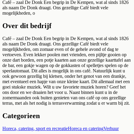
Café – zaal De Donk Een begrip in De Kempen, wat al sinds 1826
als naam De Donk draagt. Ons gezellige Café biedt vele
mogelijkheden, o
Over dit bedrijf
Café – zaal De Donk Een begrip in De Kempen, wat al sinds 1826
als naam De Donk draagt. Ons gezellige Café biedt vele
mogelijkheden, om zomaar even of de gehele avond of dag te
vertoeven. Even lekker poolen met vrienden, een pijltje gooien op
onze dart borden, een potje kaarten aan onze gezellige kaarttafel aan
de bar, een gokje wagen op de gokkasten of spelletjes spelen op de
speelautomaat. Dit alles is mogelijk in ons café. Natuurlijk kunt u
ook gewoon gezellig bij kletsen, onder het genot van een drankje,
met eventueel een hapje van onze kleine kaart. Dit allemaal met een
goei stukske muziek. Wilt u uw favoriete muziek horen? Geef het
ons door en we draaien het voor u. Naast binnen kunt u in de
zomermaanden ook buiten genieten van ons café op ons gezellige
terras, met als het nodig is terrasverwarming zodat u er warm bij zit.
Categorieen
Horeca, catering, sport en recreatie
Horeca en catering
Verhuur