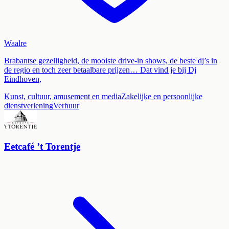
Waalre
Brabantse gezelligheid, de mooiste drive-in shows, de beste dj’s in
de regio en toch zeer betaalbare prijzen… Dat vind je bij Dj
Eindhoven,
Kunst, cultuur, amusement en media
Zakelijke en persoonlijke
dienstverlening
Verhuur
Eetcafé ’t Torentje