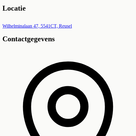
Locatie
Leaflet
|
©
OpenStreetMap
+
Wilhelminalaan 47, 5541CT, Reusel
Contactgegevens
−