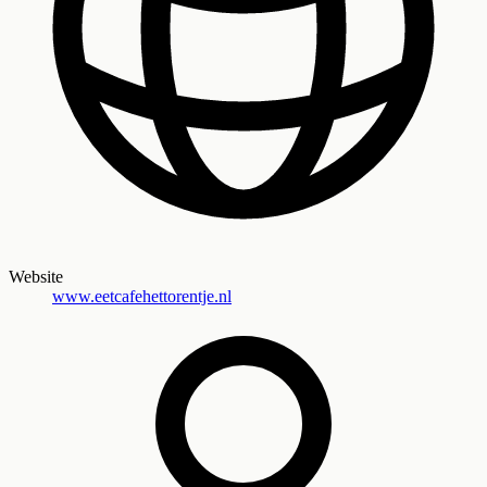
Website
www.eetcafehettorentje.nl