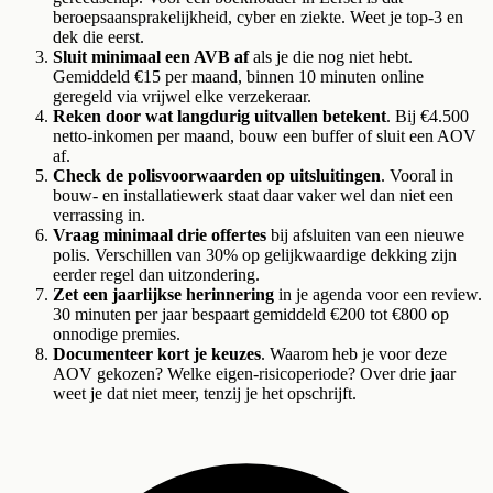
beroepsaansprakelijkheid, cyber en ziekte. Weet je top-3 en
dek die eerst.
Sluit minimaal een AVB af
als je die nog niet hebt.
Gemiddeld €15 per maand, binnen 10 minuten online
geregeld via vrijwel elke verzekeraar.
Reken door wat langdurig uitvallen betekent
. Bij €4.500
netto-inkomen per maand, bouw een buffer of sluit een AOV
af.
Check de polisvoorwaarden op uitsluitingen
. Vooral in
bouw- en installatiewerk staat daar vaker wel dan niet een
verrassing in.
Vraag minimaal drie offertes
bij afsluiten van een nieuwe
polis. Verschillen van 30% op gelijkwaardige dekking zijn
eerder regel dan uitzondering.
Zet een jaarlijkse herinnering
in je agenda voor een review.
30 minuten per jaar bespaart gemiddeld €200 tot €800 op
onnodige premies.
Documenteer kort je keuzes
. Waarom heb je voor deze
AOV gekozen? Welke eigen-risicoperiode? Over drie jaar
weet je dat niet meer, tenzij je het opschrijft.