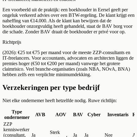
Een voorbeeld uit de praktijk: een boekhouder in Eersel geeft per
ongeluk verkeerd advies over een BTW-regeling. De klant krijgt een
naheffing van €14.000. Als de klant kan bewijzen dat de
boekhouder onzorgvuldig heeft gehandeld, staat de BAV borg voor
die schade. Zonder BAV draait de boekhouder er privé voor op.
Richtprijs
(2026): €25 tot €75 per maand voor de meeste ZZP-consultants en
IT-freelancers. Voor accountants, advocaten en architecten liggen de
premies hoger (€50 tot €200 per maand) vanwege het grotere
claimrisico. Veel branche-organisaties (zoals NBA, NOvA, BNA)
hebben zelfs een verplichte minimumdekking.
Verzekeringen per type bedrijf
Niet elke ondernemer heeft hetzelfde nodig. Ruwe richtlijn:
Type
AVB
AOV
BAV
Cyber
Inventaris
Re
ondernemer
ZZP
kenniswerker
Sterk
(consultant,
Ja
Ja
Ja
Nee
A