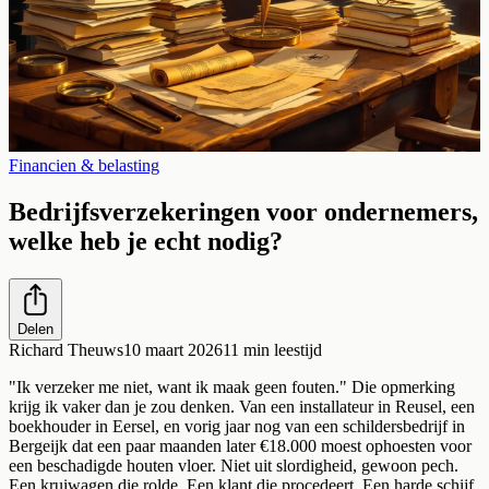
Financien & belasting
Bedrijfsverzekeringen voor ondernemers,
welke heb je echt nodig?
Delen
Richard Theuws
10 maart 2026
11
min leestijd
"Ik verzeker me niet, want ik maak geen fouten." Die opmerking
krijg ik vaker dan je zou denken. Van een installateur in Reusel, een
boekhouder in Eersel, en vorig jaar nog van een schildersbedrijf in
Bergeijk dat een paar maanden later €18.000 moest ophoesten voor
een beschadigde houten vloer. Niet uit slordigheid, gewoon pech.
Een kruiwagen die rolde. Een klant die procedeert. Een harde schijf