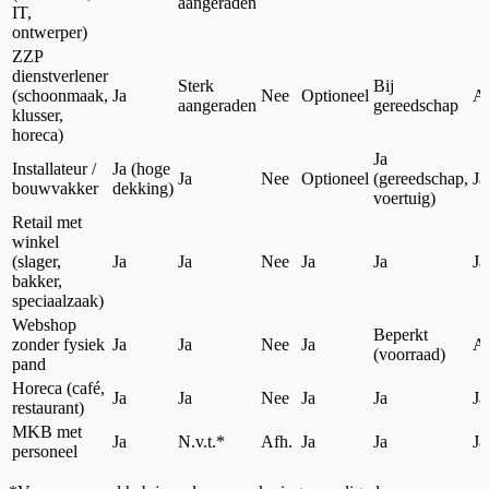
aangeraden
IT,
ontwerper)
ZZP
dienstverlener
Sterk
Bij
(schoonmaak,
Ja
Nee
Optioneel
A
aangeraden
gereedschap
klusser,
horeca)
Ja
Installateur /
Ja (hoge
Ja
Nee
Optioneel
(gereedschap,
Ja
bouwvakker
dekking)
voertuig)
Retail met
winkel
(slager,
Ja
Ja
Nee
Ja
Ja
Ja
bakker,
speciaalzaak)
Webshop
Beperkt
zonder fysiek
Ja
Ja
Nee
Ja
A
(voorraad)
pand
Horeca (café,
Ja
Ja
Nee
Ja
Ja
Ja
restaurant)
MKB met
Ja
N.v.t.*
Afh.
Ja
Ja
Ja
personeel