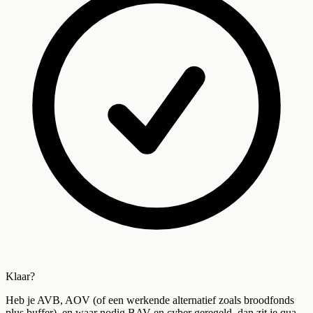
Klaar?
Heb je AVB, AOV (of een werkende alternatief zoals broodfonds
plus buffer), en waar nodig BAV en cyber geregeld, dan zit je qua