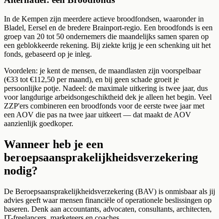
In de Kempen zijn meerdere actieve broodfondsen, waaronder in
Bladel, Eersel en de bredere Brainport-regio. Een broodfonds is een
groep van 20 tot 50 ondernemers die maandelijks samen sparen op
een geblokkeerde rekening. Bij ziekte krijg je een schenking uit het
fonds, gebaseerd op je inleg.
Voordelen: je kent de mensen, de maandlasten zijn voorspelbaar
(€33 tot €112,50 per maand), en bij geen schade groeit je
persoonlijke potje. Nadeel: de maximale uitkering is twee jaar, dus
voor langdurige arbeidsongeschiktheid dek je alleen het begin. Veel
ZZP'ers combineren een broodfonds voor de eerste twee jaar met
een AOV die pas na twee jaar uitkeert — dat maakt de AOV
aanzienlijk goedkoper.
Wanneer heb je een
beroepsaansprakelijkheidsverzekering
nodig?
De Beroepsaansprakelijkheidsverzekering (BAV) is onmisbaar als jij
advies geeft waar mensen financiële of operationele beslissingen op
baseren. Denk aan accountants, advocaten, consultants, architecten,
IT-freelancers, marketeers en coaches.