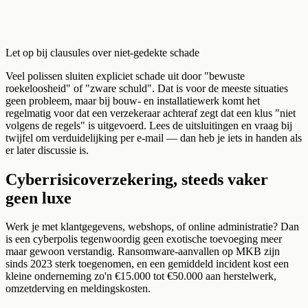
Let op bij clausules over niet-gedekte schade
Veel polissen sluiten expliciet schade uit door "bewuste
roekeloosheid" of "zware schuld". Dat is voor de meeste situaties
geen probleem, maar bij bouw- en installatiewerk komt het
regelmatig voor dat een verzekeraar achteraf zegt dat een klus "niet
volgens de regels" is uitgevoerd. Lees de uitsluitingen en vraag bij
twijfel om verduidelijking per e-mail — dan heb je iets in handen als
er later discussie is.
Cyberrisicoverzekering, steeds vaker
geen luxe
Werk je met klantgegevens, webshops, of online administratie? Dan
is een cyberpolis tegenwoordig geen exotische toevoeging meer
maar gewoon verstandig. Ransomware-aanvallen op MKB zijn
sinds 2023 sterk toegenomen, en een gemiddeld incident kost een
kleine onderneming zo'n €15.000 tot €50.000 aan herstelwerk,
omzetderving en meldingskosten.