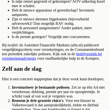
Is mijn omzet gegroeid of gekrompen? AOV-uitkering hoort
mee te schalen.
Heb ik nieuwe apparatuur of gereedschap? Inventaris
aanpassen.
Zijn er nieuwe diensten bijgekomen (bijvoorbeeld
advieswerk)? Dan mogelijk BAV nodig.
Heb ik personeel aangenomen? Ander pakket, meer
verplichtingen.
Is de premie gestegen? Vergelijk met concurrenten.
Bij twijfel: de Autoriteit Financiële Markten (afm.nl) publiceert
vergelijkingscriteria voor verzekeringen, en de Consumentenbond
test periodiek zakelijke polissen. Kijk ook in de
bedrijvengids bij
verzekeringsadviseurs
voor onafhankelijke hulp in de Kempen.
Zelf aan de slag
Hier is een concreet stappenplan dat je deze week kunt doorlopen.
Inventariseer je bestaande polissen
. Zet ze op één A4 met
verzekeraar, dekking, premie per jaar en opzegtermijn. Je
schrikt vaak al van wat je vergeten was.
Benoem je drie grootste risico's
. Voor een klusser in
Valkenswaard is dat aansprakelijkheid, ziekte en diefstal
gereedschap. Voor een boekhouder in Eersel is dat