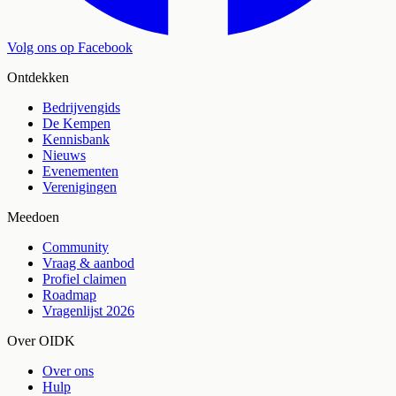
Volg ons op Facebook
Ontdekken
Bedrijvengids
De Kempen
Kennisbank
Nieuws
Evenementen
Verenigingen
Meedoen
Community
Vraag & aanbod
Profiel claimen
Roadmap
Vragenlijst 2026
Over OIDK
Over ons
Hulp