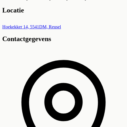
Locatie
Leaflet
|
©
OpenStreetMap
+
Hoekekker 14, 5541DM, Reusel
Contactgegevens
−