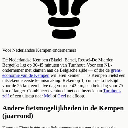
Voor Nederlandse Kempen-ondernemers
De Nederlandse Kempen (Bladel, Eersel, Reusel-De Mierden,
Bergeijk) ligt op 30-45 minuten van Turnhout. Voor een NL-
ondernemer met klanten aan de Belgische zijde — of die de
grens-
economie van de Kempen
wil leren kennen — is Kempen-Fietst een
uitstekende eerste kennismaking. Reken op 1,5 uur netto fietstijd
voor de 25 km, een halve dag voor de 42 km, een hele dag voor 75
km of langer. Combineer eventueel met een bezoek aan
Turnhout-
zelf
of een uitstap naar
Mol
of
Geel
na afloop.
Andere fietsmogelijkheden in de Kempen
(jaarrond)
Kempen-Fietst is één specifiek evenement op één dag, maar de