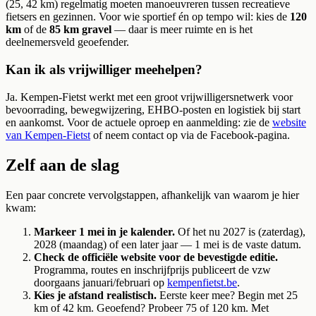
(25, 42 km) regelmatig moeten manoeuvreren tussen recreatieve
fietsers en gezinnen. Voor wie sportief én op tempo wil: kies de
120
km
of de
85 km gravel
— daar is meer ruimte en is het
deelnemersveld geoefender.
Kan ik als vrijwilliger meehelpen?
Ja. Kempen-Fietst werkt met een groot vrijwilligersnetwerk voor
bevoorrading, bewegwijzering, EHBO-posten en logistiek bij start
en aankomst. Voor de actuele oproep en aanmelding: zie de
website
van Kempen-Fietst
of neem contact op via de Facebook-pagina.
Zelf aan de slag
Een paar concrete vervolgstappen, afhankelijk van waarom je hier
kwam:
Markeer 1 mei in je kalender.
Of het nu 2027 is (zaterdag),
2028 (maandag) of een later jaar — 1 mei is de vaste datum.
Check de officiële website voor de bevestigde editie.
Programma, routes en inschrijfprijs publiceert de vzw
doorgaans januari/februari op
kempenfietst.be
.
Kies je afstand realistisch.
Eerste keer mee? Begin met 25
km of 42 km. Geoefend? Probeer 75 of 120 km. Met