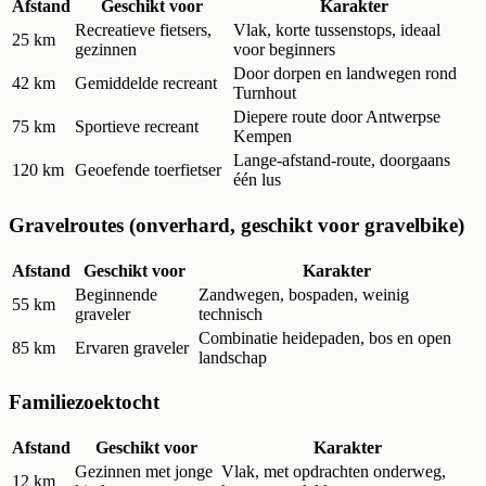
Afstand
Geschikt voor
Karakter
Recreatieve fietsers,
Vlak, korte tussenstops, ideaal
25 km
gezinnen
voor beginners
Door dorpen en landwegen rond
42 km
Gemiddelde recreant
Turnhout
Diepere route door Antwerpse
75 km
Sportieve recreant
Kempen
Lange-afstand-route, doorgaans
120 km
Geoefende toerfietser
één lus
Gravelroutes (onverhard, geschikt voor gravelbike)
Afstand
Geschikt voor
Karakter
Beginnende
Zandwegen, bospaden, weinig
55 km
graveler
technisch
Combinatie heidepaden, bos en open
85 km
Ervaren graveler
landschap
Familiezoektocht
Afstand
Geschikt voor
Karakter
Gezinnen met jonge
Vlak, met opdrachten onderweg,
12 km