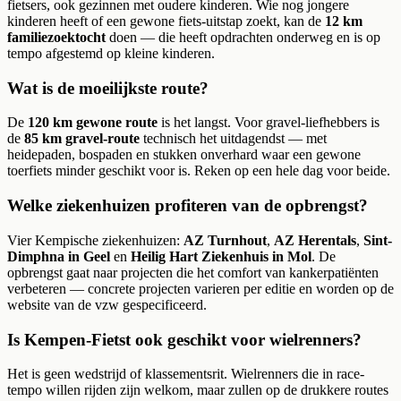
fietsers, ook gezinnen met oudere kinderen. Wie nog jongere
kinderen heeft of een gewone fiets-uitstap zoekt, kan de
12 km
familiezoektocht
doen — die heeft opdrachten onderweg en is op
tempo afgestemd op kleine kinderen.
Wat is de moeilijkste route?
De
120 km gewone route
is het langst. Voor gravel-liefhebbers is
de
85 km gravel-route
technisch het uitdagendst — met
heidepaden, bospaden en stukken onverhard waar een gewone
toerfiets minder geschikt voor is. Reken op een hele dag voor beide.
Welke ziekenhuizen profiteren van de opbrengst?
Vier Kempische ziekenhuizen:
AZ Turnhout
,
AZ Herentals
,
Sint-
Dimphna in Geel
en
Heilig Hart Ziekenhuis in Mol
. De
opbrengst gaat naar projecten die het comfort van kankerpatiënten
verbeteren — concrete projecten varieren per editie en worden op de
website van de vzw gespecificeerd.
Is Kempen-Fietst ook geschikt voor wielrenners?
Het is geen wedstrijd of klassementsrit. Wielrenners die in race-
tempo willen rijden zijn welkom, maar zullen op de drukkere routes