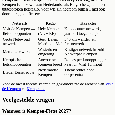
Kempen is — zowel aan Nederlandse als Belgische zijde — een
uitgesproken fietsregio. Voor wie zin heeft om buiten 1 mei ook
door de regio te fietsen:
Netwerk
Regio
Karakter
Visit de Kempen —
Hele Kempen
Knooppuntennetwerk,
fietsknooppunten
(NL + BE)
jaarrond toegankelijk
Grote Netewoud-
Geel, Balen,
340 km wandel- en
netwerk
Meerhout, Mol
fietsnetwerk
Westerlo en
Rustiger netwerk in zuid-
Merode-netwerk
omgeving
Antwerpse Kempen
Kempische
Antwerpse
Routes per knooppunt, gratis
fietsknooppunten
Kempen breed
kaart bij Visit Turnhout
Nederlandse
Themeroutes door
Bladel-Eersel-route
Kempen
dorpscentra
Voor de meest recente kaarten en gpx-tracks zie de website van
Visit
de Kempen
en
Kempen.be
.
Veelgestelde vragen
Wanneer is Kempen-Fietst 2027?