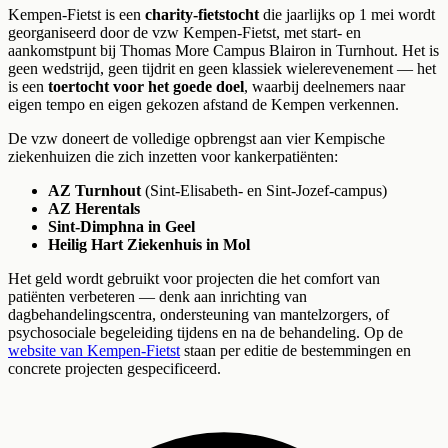
Kempen-Fietst is een
charity-fietstocht
die jaarlijks op 1 mei wordt
georganiseerd door de vzw Kempen-Fietst, met start- en
aankomstpunt bij Thomas More Campus Blairon in Turnhout. Het is
geen wedstrijd, geen tijdrit en geen klassiek wielerevenement — het
is een
toertocht voor het goede doel
, waarbij deelnemers naar
eigen tempo en eigen gekozen afstand de Kempen verkennen.
De vzw doneert de volledige opbrengst aan vier Kempische
ziekenhuizen die zich inzetten voor kankerpatiënten:
AZ Turnhout
(Sint-Elisabeth- en Sint-Jozef-campus)
AZ Herentals
Sint-Dimphna in Geel
Heilig Hart Ziekenhuis in Mol
Het geld wordt gebruikt voor projecten die het comfort van
patiënten verbeteren — denk aan inrichting van
dagbehandelingscentra, ondersteuning van mantelzorgers, of
psychosociale begeleiding tijdens en na de behandeling. Op de
website van Kempen-Fietst
staan per editie de bestemmingen en
concrete projecten gespecificeerd.