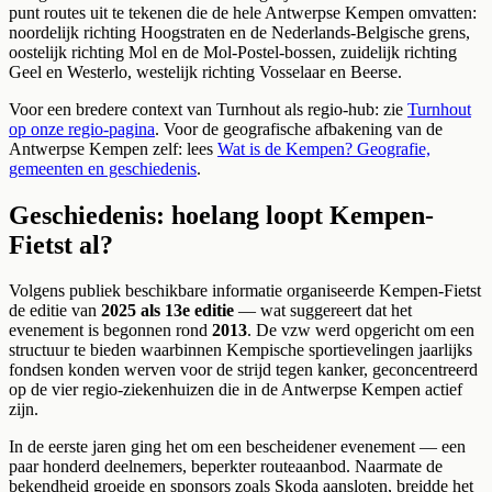
punt routes uit te tekenen die de hele Antwerpse Kempen omvatten:
noordelijk richting Hoogstraten en de Nederlands-Belgische grens,
oostelijk richting Mol en de Mol-Postel-bossen, zuidelijk richting
Geel en Westerlo, westelijk richting Vosselaar en Beerse.
Voor een bredere context van Turnhout als regio-hub: zie
Turnhout
op onze regio-pagina
. Voor de geografische afbakening van de
Antwerpse Kempen zelf: lees
Wat is de Kempen? Geografie,
gemeenten en geschiedenis
.
Geschiedenis: hoelang loopt Kempen-
Fietst al?
Volgens publiek beschikbare informatie organiseerde Kempen-Fietst
de editie van
2025 als 13e editie
— wat suggereert dat het
evenement is begonnen rond
2013
. De vzw werd opgericht om een
structuur te bieden waarbinnen Kempische sportievelingen jaarlijks
fondsen konden werven voor de strijd tegen kanker, geconcentreerd
op de vier regio-ziekenhuizen die in de Antwerpse Kempen actief
zijn.
In de eerste jaren ging het om een bescheidener evenement — een
paar honderd deelnemers, beperkter routeaanbod. Naarmate de
bekendheid groeide en sponsors zoals Skoda aansloten, breidde het