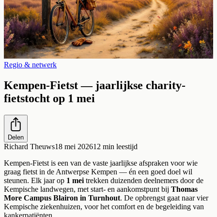
Regio & netwerk
Kempen-Fietst — jaarlijkse charity-
fietstocht op 1 mei
Delen
Richard Theuws
18 mei 2026
12
min leestijd
Kempen-Fietst is een van de vaste jaarlijkse afspraken voor wie
graag fietst in de Antwerpse Kempen — én een goed doel wil
steunen. Elk jaar op
1 mei
trekken duizenden deelnemers door de
Kempische landwegen, met start- en aankomstpunt bij
Thomas
More Campus Blairon in Turnhout
. De opbrengst gaat naar vier
Kempische ziekenhuizen, voor het comfort en de begeleiding van
kankerpatiënten.