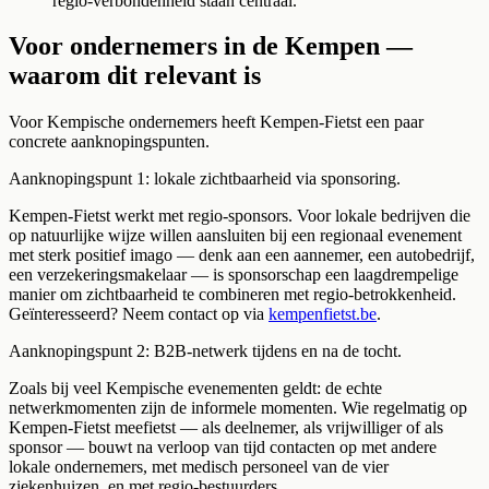
regio-verbondenheid staan centraal.
Voor ondernemers in de Kempen —
waarom dit relevant is
Voor Kempische ondernemers heeft Kempen-Fietst een paar
concrete aanknopingspunten.
Aanknopingspunt 1: lokale zichtbaarheid via sponsoring.
Kempen-Fietst werkt met regio-sponsors. Voor lokale bedrijven die
op natuurlijke wijze willen aansluiten bij een regionaal evenement
met sterk positief imago — denk aan een aannemer, een autobedrijf,
een verzekeringsmakelaar — is sponsorschap een laagdrempelige
manier om zichtbaarheid te combineren met regio-betrokkenheid.
Geïnteresseerd? Neem contact op via
kempenfietst.be
.
Aanknopingspunt 2: B2B-netwerk tijdens en na de tocht.
Zoals bij veel Kempische evenementen geldt: de echte
netwerkmomenten zijn de informele momenten. Wie regelmatig op
Kempen-Fietst meefietst — als deelnemer, als vrijwilliger of als
sponsor — bouwt na verloop van tijd contacten op met andere
lokale ondernemers, met medisch personeel van de vier
ziekenhuizen, en met regio-bestuurders.