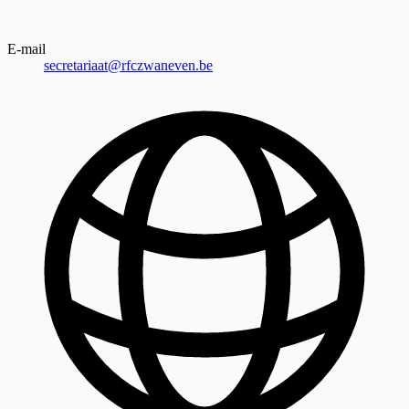
E-mail
secretariaat@rfczwaneven.be