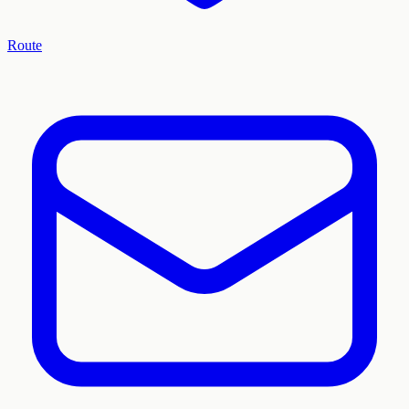
Route