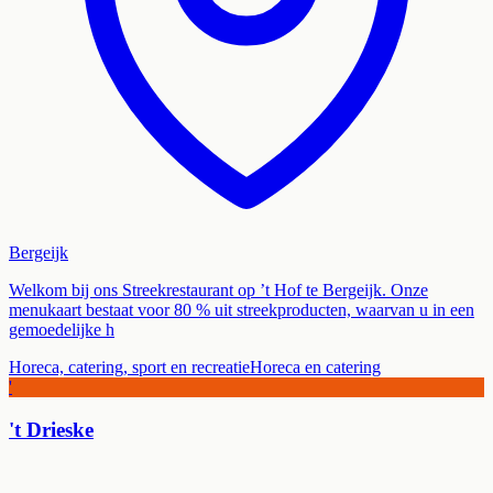
Bergeijk
Welkom bij ons Streekrestaurant op ’t Hof te Bergeijk. Onze
menukaart bestaat voor 80 % uit streekproducten, waarvan u in een
gemoedelijke h
Horeca, catering, sport en recreatie
Horeca en catering
'
't Drieske