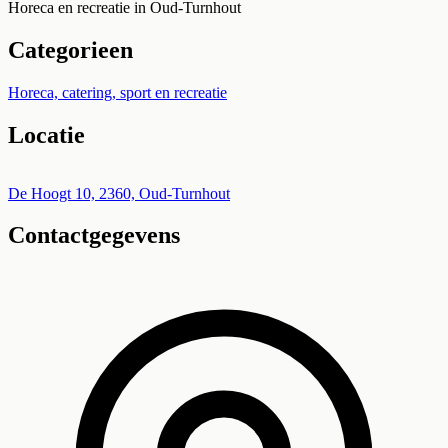
Horeca en recreatie in Oud-Turnhout
Categorieen
Horeca, catering, sport en recreatie
Locatie
Leaflet
|
©
OpenStreetMap
+
De Hoogt 10, 2360, Oud-Turnhout
Contactgegevens
−