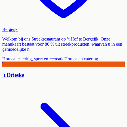
Bergeijk
Welkom bij ons Streekrestaurant op ’t Hof te Bergeijk. Onze
menukaart bestaat voor 80 % uit streekproducten, waarvan u in een
gemoedelijke h
Horeca, catering, sport en recreatie
Horeca en catering
'
't Drieske