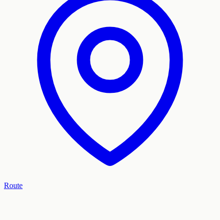
Route