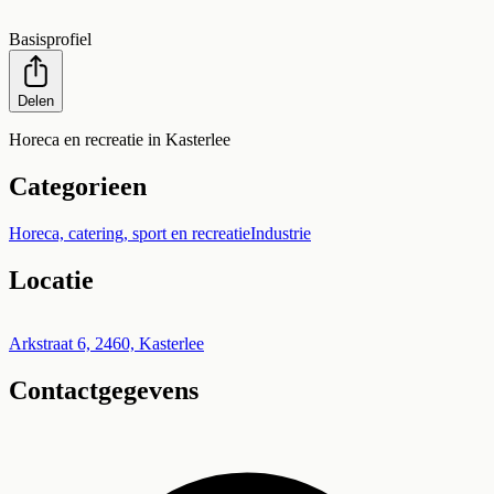
Basisprofiel
Delen
Horeca en recreatie in Kasterlee
Categorieen
Horeca, catering, sport en recreatie
Industrie
Locatie
Leaflet
|
©
OpenStreetMap
+
Arkstraat 6, 2460, Kasterlee
Contactgegevens
−