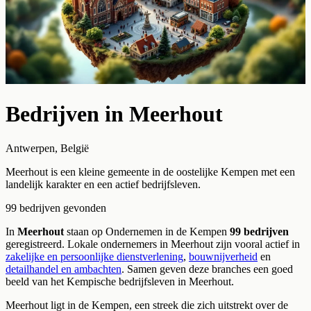
Bedrijven in
Meerhout
Antwerpen
,
België
Meerhout is een kleine gemeente in de oostelijke Kempen met een
landelijk karakter en een actief bedrijfsleven.
99
bedrijven
gevonden
In
Meerhout
staan op Ondernemen in de Kempen
99
bedrijven
geregistreerd.
Lokale ondernemers in
Meerhout
zijn vooral actief in
zakelijke en persoonlijke dienstverlening
,
bouwnijverheid
en
detailhandel en ambachten
. Samen geven deze branches een goed
beeld van het Kempische bedrijfsleven in
Meerhout
.
Meerhout
ligt in de Kempen, een streek die zich uitstrekt over
de