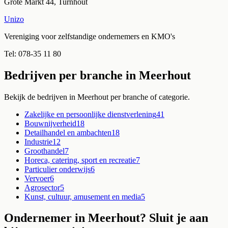
Grote Markt 44, Turnhout
Unizo
Vereniging voor zelfstandige ondernemers en KMO's
Tel:
078-35 11 80
Bedrijven per branche in
Meerhout
Bekijk de bedrijven in
Meerhout
per branche of categorie.
Zakelijke en persoonlijke dienstverlening
41
Bouwnijverheid
18
Detailhandel en ambachten
18
Industrie
12
Groothandel
7
Horeca, catering, sport en recreatie
7
Particulier onderwijs
6
Vervoer
6
Agrosector
5
Kunst, cultuur, amusement en media
5
Ondernemer in
Meerhout
? Sluit je aan