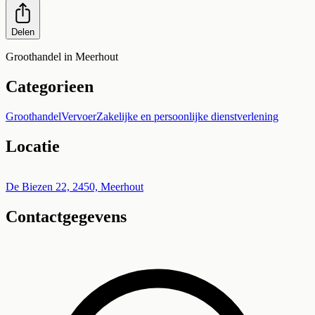
Delen
Groothandel in Meerhout
Categorieen
Groothandel
Vervoer
Zakelijke en persoonlijke dienstverlening
Locatie
Leaflet
|
©
OpenStreetMap
+
De Biezen 22, 2450, Meerhout
Contactgegevens
−