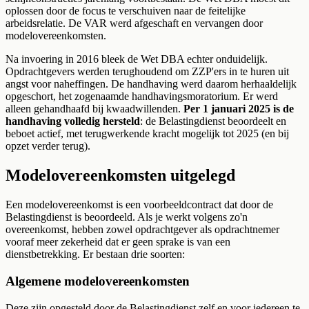
oplossen door de focus te verschuiven naar de feitelijke
arbeidsrelatie. De VAR werd afgeschaft en vervangen door
modelovereenkomsten.
Na invoering in 2016 bleek de Wet DBA echter onduidelijk.
Opdrachtgevers werden terughoudend om ZZP'ers in te huren uit
angst voor naheffingen. De handhaving werd daarom herhaaldelijk
opgeschort, het zogenaamde handhavingsmoratorium. Er werd
alleen gehandhaafd bij kwaadwillenden.
Per 1 januari 2025 is de
handhaving volledig hersteld
: de Belastingdienst beoordeelt en
beboet actief, met terugwerkende kracht mogelijk tot 2025 (en bij
opzet verder terug).
Modelovereenkomsten uitgelegd
Een modelovereenkomst is een voorbeeldcontract dat door de
Belastingdienst is beoordeeld. Als je werkt volgens zo'n
overeenkomst, hebben zowel opdrachtgever als opdrachtnemer
vooraf meer zekerheid dat er geen sprake is van een
dienstbetrekking. Er bestaan drie soorten:
Algemene modelovereenkomsten
Deze zijn opgesteld door de Belastingdienst zelf en voor iedereen te