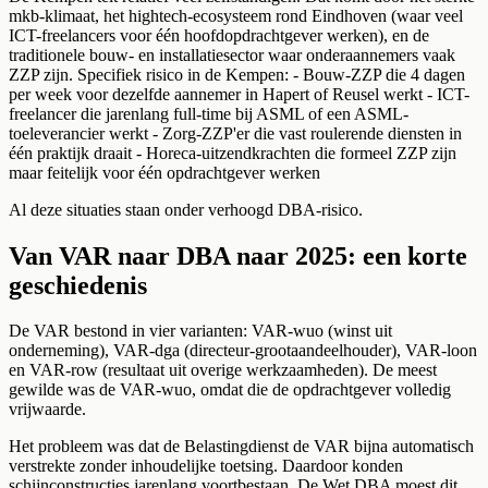
mkb-klimaat, het hightech-ecosysteem rond Eindhoven (waar veel
ICT-freelancers voor één hoofdopdrachtgever werken), en de
traditionele bouw- en installatiesector waar onderaannemers vaak
ZZP zijn. Specifiek risico in de Kempen: - Bouw-ZZP die 4 dagen
per week voor dezelfde aannemer in Hapert of Reusel werkt - ICT-
freelancer die jarenlang full-time bij ASML of een ASML-
toeleverancier werkt - Zorg-ZZP'er die vast roulerende diensten in
één praktijk draait - Horeca-uitzendkrachten die formeel ZZP zijn
maar feitelijk voor één opdrachtgever werken
Al deze situaties staan onder verhoogd DBA-risico.
Van VAR naar DBA naar 2025: een korte
geschiedenis
De VAR bestond in vier varianten: VAR-wuo (winst uit
onderneming), VAR-dga (directeur-grootaandeelhouder), VAR-loon
en VAR-row (resultaat uit overige werkzaamheden). De meest
gewilde was de VAR-wuo, omdat die de opdrachtgever volledig
vrijwaarde.
Het probleem was dat de Belastingdienst de VAR bijna automatisch
verstrekte zonder inhoudelijke toetsing. Daardoor konden
schijnconstructies jarenlang voortbestaan. De Wet DBA moest dit