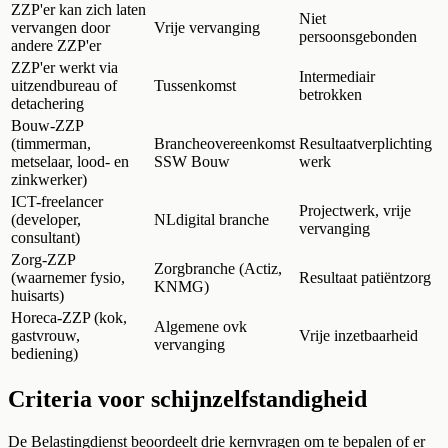
ZZP'er kan zich laten
Niet
vervangen door
Vrije vervanging
persoonsgebonden
andere ZZP'er
ZZP'er werkt via
Intermediair
uitzendbureau of
Tussenkomst
betrokken
detachering
Bouw-ZZP
(timmerman,
Brancheovereenkomst
Resultaatverplichting
metselaar, lood- en
SSW Bouw
werk
zinkwerker)
ICT-freelancer
Projectwerk, vrije
(developer,
NLdigital branche
vervanging
consultant)
Zorg-ZZP
Zorgbranche (Actiz,
(waarnemer fysio,
Resultaat patiëntzorg
KNMG)
huisarts)
Horeca-ZZP (kok,
Algemene ovk
gastvrouw,
Vrije inzetbaarheid
vervanging
bediening)
Criteria voor schijnzelfstandigheid
De Belastingdienst beoordeelt drie kernvragen om te bepalen of er