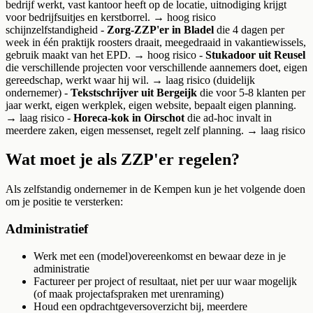
bedrijf werkt, vast kantoor heeft op de locatie, uitnodiging krijgt
voor bedrijfsuitjes en kerstborrel. → hoog risico
schijnzelfstandigheid -
Zorg-ZZP'er in Bladel
die 4 dagen per
week in één praktijk roosters draait, meegedraaid in vakantiewissels,
gebruik maakt van het EPD. → hoog risico -
Stukadoor uit Reusel
die verschillende projecten voor verschillende aannemers doet, eigen
gereedschap, werkt waar hij wil. → laag risico (duidelijk
ondernemer) -
Tekstschrijver uit Bergeijk
die voor 5-8 klanten per
jaar werkt, eigen werkplek, eigen website, bepaalt eigen planning.
→ laag risico -
Horeca-kok in Oirschot
die ad-hoc invalt in
meerdere zaken, eigen messenset, regelt zelf planning. → laag risico
Wat moet je als ZZP'er regelen?
Als zelfstandig ondernemer in de Kempen kun je het volgende doen
om je positie te versterken:
Administratief
Werk met een (model)overeenkomst en bewaar deze in je
administratie
Factureer per project of resultaat, niet per uur waar mogelijk
(of maak projectafspraken met urenraming)
Houd een opdrachtgeversoverzicht bij, meerdere