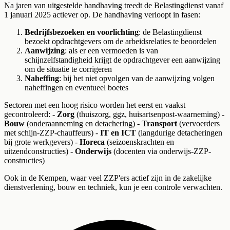
Na jaren van uitgestelde handhaving treedt de Belastingdienst vanaf
1 januari 2025 actiever op. De handhaving verloopt in fasen:
Bedrijfsbezoeken en voorlichting
: de Belastingdienst
bezoekt opdrachtgevers om de arbeidsrelaties te beoordelen
Aanwijzing
: als er een vermoeden is van
schijnzelfstandigheid krijgt de opdrachtgever een aanwijzing
om de situatie te corrigeren
Naheffing
: bij het niet opvolgen van de aanwijzing volgen
naheffingen en eventueel boetes
Sectoren met een hoog risico worden het eerst en vaakst
gecontroleerd: -
Zorg
(thuiszorg, ggz, huisartsenpost-waarneming) -
Bouw
(onderaanneming en detachering) -
Transport
(vervoerders
met schijn-ZZP-chauffeurs) -
IT en ICT
(langdurige detacheringen
bij grote werkgevers) -
Horeca
(seizoenskrachten en
uitzendconstructies) -
Onderwijs
(docenten via onderwijs-ZZP-
constructies)
Ook in de Kempen, waar veel ZZP'ers actief zijn in de zakelijke
dienstverlening, bouw en techniek, kun je een controle verwachten.