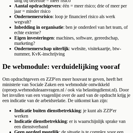
lang bij dezelfde = meer risico
Aantal opdrachtgevers
: één = meer risico; drie of meer per
jaar = minder risico
Ondernemersrisico
: loop je financieel risico als werk
wegvalt?
Inbedding in organisatie
: ben je onderdeel van het team, of
echte externe?
Eigen investeringen
: machines, software, gereedschap,
marketing?
Ondernemerschap uiterlijk
: website, visitekaartje, btw-
nummer, KvK-inschrijving
De webmodule: verduidelijking vooraf
Om opdrachtgevers en ZZP'ers meer houvast te geven, heeft het
ministerie van Sociale Zaken een webmodule ontwikkeld
(oproep.webmoduleaanvragen.nl / ook via belastingdienst.nl). Door
het invullen van een vragenlijst over de aard van de opdracht krijg je
een indicatie van de arbeidsrelatie. De uitkomst kan zijn:
Indicatie buiten dienstbetrekking
: je kunt als ZZP'er
werken
Indicatie dienstbetrekking
: er is waarschijnlijk sprake van
een dienstverband
Geen oordeel mogelijk
: de situatie is te complex voor een