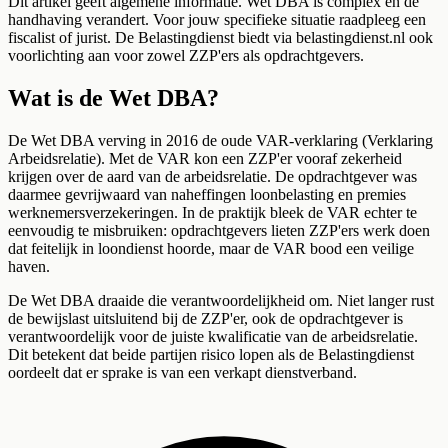
Dit artikel geeft algemene informatie. Wet DBA is complex en de
handhaving verandert. Voor jouw specifieke situatie raadpleeg een
fiscalist of jurist. De Belastingdienst biedt via belastingdienst.nl ook
voorlichting aan voor zowel ZZP'ers als opdrachtgevers.
Wat is de Wet DBA?
De Wet DBA verving in 2016 de oude VAR-verklaring (Verklaring
Arbeidsrelatie). Met de VAR kon een ZZP'er vooraf zekerheid
krijgen over de aard van de arbeidsrelatie. De opdrachtgever was
daarmee gevrijwaard van naheffingen loonbelasting en premies
werknemersverzekeringen. In de praktijk bleek de VAR echter te
eenvoudig te misbruiken: opdrachtgevers lieten ZZP'ers werk doen
dat feitelijk in loondienst hoorde, maar de VAR bood een veilige
haven.
De Wet DBA draaide die verantwoordelijkheid om. Niet langer rust
de bewijslast uitsluitend bij de ZZP'er, ook de opdrachtgever is
verantwoordelijk voor de juiste kwalificatie van de arbeidsrelatie.
Dit betekent dat beide partijen risico lopen als de Belastingdienst
oordeelt dat er sprake is van een verkapt dienstverband.