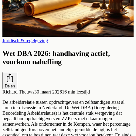
Juridisch & regelgeving
Wet DBA 2026: handhaving actief,
voorkom naheffing
Delen
Richard Theuws
30 maart 2026
16
min leestijd
De arbeidsrelatie tussen opdrachtgevers en zelfstandigen staat al
jaren ter discussie in Nederland. De Wet DBA (Deregulering
Beoordeling Arbeidsrelaties) is het centrale stuk wetgeving dat
bepaalt hoe opdrachtgevers en ZZP'ers met elkaar mogen
samenwerken. Als ondernemer in de Kempen, waar het percentage
zelfstandigen fors boven het landelijk gemiddelde ligt, is het
essentieel om te begrijpen wat deze wet voor jou betekent. En sinds