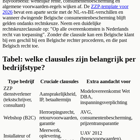
Bijvoorbeeld: wettelijke rente, consumentenbescherming en
algemene voorwaarden-regels wijken af. De
ZZP-template voor
2026
bevat een aparte sectie met de NL-vs-BE-verschillen en
wanneer dwingende Belgische consumentenbescherming blijft
gelden ondanks rechtskeuze. Neem een duidelijke
rechtskeuzeclausule op: "Op alle overeenkomsten is Nederlands
recht van toepassing". Zonder die clausule kan een Belgische klant
bij een geschil bij een Belgische rechter procederen, en die past
Belgisch recht toe.
Tabel: welke clausules zijn belangrijk per
bedrijfstype?
Type bedrijf
Cruciale clausules
Extra aandacht voor
ZZP
Modelovereenkomst Wet
dienstverlener
Aansprakelijkheid,
DBA,
(tekstschrijver,
IP, betaaltermijn
inspanningsverplichting
consultant)
Herroepingsrecht,
AVG,
Webshop (B2C)
retourvoorwaarden,
consumentenbescherming,
garantie
prijzentransparantie
Meerwerk,
UAV 2012
Installateur of
oplevering,
(bouwvoorwaarden),