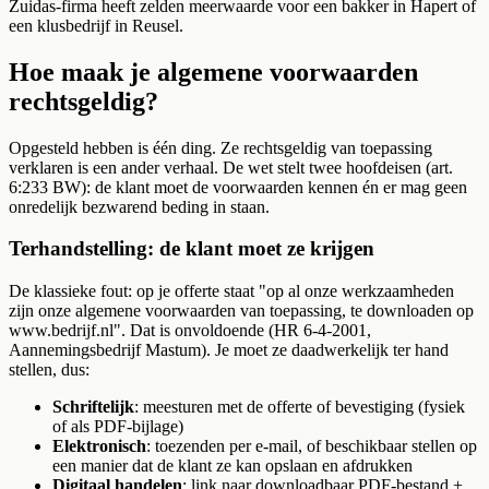
Zuidas-firma heeft zelden meerwaarde voor een bakker in Hapert of
een klusbedrijf in Reusel.
Hoe maak je algemene voorwaarden
rechtsgeldig?
Opgesteld hebben is één ding. Ze rechtsgeldig van toepassing
verklaren is een ander verhaal. De wet stelt twee hoofdeisen (art.
6:233 BW): de klant moet de voorwaarden kennen én er mag geen
onredelijk bezwarend beding in staan.
Terhandstelling: de klant moet ze krijgen
De klassieke fout: op je offerte staat "op al onze werkzaamheden
zijn onze algemene voorwaarden van toepassing, te downloaden op
www.bedrijf.nl". Dat is onvoldoende (HR 6-4-2001,
Aannemingsbedrijf Mastum). Je moet ze daadwerkelijk ter hand
stellen, dus:
Schriftelijk
: meesturen met de offerte of bevestiging (fysiek
of als PDF-bijlage)
Elektronisch
: toezenden per e-mail, of beschikbaar stellen op
een manier dat de klant ze kan opslaan en afdrukken
Digitaal handelen
: link naar downloadbaar PDF-bestand +