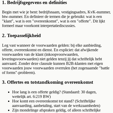
1. Bedrijfsgegevens en definities
Begin met wie je bent: bedrijfsnaam, vestigingsadres, KvK-nummer,
btw-nummer. En definieer de termen die je gebruikt: wat is een
"klant", wat is een "overeenkomst", wat is een "offerte". Dit lijkt
formeel maar voorkomt interpretatiediscussies.
2. Toepasselijkheid
Leg vast wanneer de voorwaarden gelden: bij elke aanbieding,
offerte, overeenkomst en dienst. En expliciet: dat afwijkende
voorwaarden van de klant (inkoopvoorwaarden,
leveringsvoorwaarden) niet gelden tenzij jij dat schriftelijk hebt
aanvaard. Zonder deze clausule kunnen B2B-klanten met eigen
voorwaarden jouw voorwaarden overrulen (het zogenaamde "battle
of forms"-probleem).
3. Offertes en totstandkoming overeenkomst
Hoe lang is een offerte geldig? (Standaard: 30 dagen,
wettelijk art. 6:219 BW)
Hoe komt een overeenkomst tot stand? (Schriftelijke
aanvaarding, aanbetaling, start van de werkzaamheden)
Zijn mondelinge afspraken geldig, of alleen schriftelijke