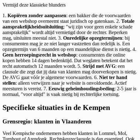
Vermijd deze klassieke blunders
1.
Kopiëren zonder aanpassen
: een bakker die de voorwaarden
van een webshop overneemt staat juridisch op gatenkaas. 2.
Totale
aansprakelijkheidsuitsluiting
: "wij zijn voor geen enkele schade
aansprakelijk" wordt altijd vernietigd door de rechter. Beperken
mag, uitsluiten meestal niet. 3.
Onredelijke opzegtermijnen
: bij
consumenten mag je ze niet langer vastzetten dan redelijk is. Een
opzegtermijn van 6 maanden op een maandelijkse dienst is nietig. 4.
Geen herroepingsrecht in webshop
: consumenten die online
kopen hebben 14 dagen bedenktijd. Dat weglaten betekent dat het
recht automatisch 12 maanden wordt. 5.
Strijd met AVG
: een
clausule die zegt dat jij data van klanten mag doorverkopen is nietig.
De AVG gaat vóór je algemene voorwaarden. 6.
Niet ter hand
stellen
: alleen verwijzen naar je website is onvoldoende. Actief
meesturen is vereist. 7.
Eeuwig geheimhoudingsbeding
: 2-5 jaar is
normaal, "voor altijd" is vaak nietig bij rechterlijke toetsing.
Specifieke situaties in de Kempen
Grensregio: klanten in Vlaanderen
Veel Kempische ondernemers hebben klanten in Lommel, Mol,
Turnhout of Arendonk. Rechtskeuzeclausule is dan essentieel. Ook