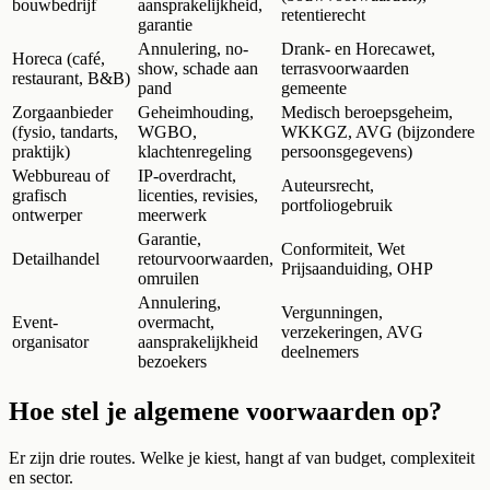
bouwbedrijf
aansprakelijkheid,
retentierecht
garantie
Annulering, no-
Drank- en Horecawet,
Horeca (café,
show, schade aan
terrasvoorwaarden
restaurant, B&B)
pand
gemeente
Zorgaanbieder
Geheimhouding,
Medisch beroepsgeheim,
(fysio, tandarts,
WGBO,
WKKGZ, AVG (bijzondere
praktijk)
klachtenregeling
persoonsgegevens)
Webbureau of
IP-overdracht,
Auteursrecht,
grafisch
licenties, revisies,
portfoliogebruik
ontwerper
meerwerk
Garantie,
Conformiteit, Wet
Detailhandel
retourvoorwaarden,
Prijsaanduiding, OHP
omruilen
Annulering,
Vergunningen,
Event-
overmacht,
verzekeringen, AVG
organisator
aansprakelijkheid
deelnemers
bezoekers
Hoe stel je algemene voorwaarden op?
Er zijn drie routes. Welke je kiest, hangt af van budget, complexiteit
en sector.