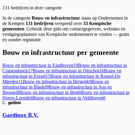
131
bedrijven
in deze categorie
In de categorie
Bouw en infrastructuur
staan op Ondernemen in
de Kempen
131
bedrijven
verspreid over
33
Kempische
gemeenten
.
Gebruik deze gids om contactgegevens, websites en
vestigingsplaatsen van Kempische ondernemers te vinden — gratis
en zonder registratie.
Bouw en infrastructuur
per gemeente
Bouw en infrastructuur
in
Eindhoven
19
Bouw en infrastructuur
in
Cranendonck
17
Bouw en infrastructuur
in
Oirschot
16
Bouw en
infrastructuur
in
Eersel
15
Bouw en infrastructuur
in
Reusel-De
Mierden
11
Bouw en infrastructuur
in
Bergeijk
9
Bouw en
infrastructuur
in
Bladel
9
Bouw en infrastructuur
in
Son en
Breugel
8
Bouw en infrastructuur
in
Best
6
Bouw en infrastructuur
in
Heeze-Leende
6
Bouw en infrastructuur
in
Veldhoven
6
Gardinox B.V.