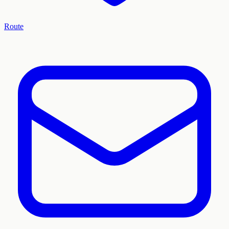
Route