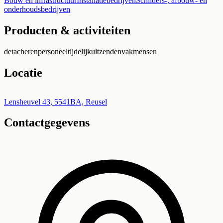
Bouw en infrastructuur
Installatiebedrijven
Schilders-, afbouw- en
onderhoudsbedrijven
Producten & activiteiten
detacheren
personeel
tijdelijk
uitzenden
vakmensen
Locatie
Leaflet
|
©
OpenStreetMap
+
Lensheuvel 43, 5541BA, Reusel
Contactgegevens
−