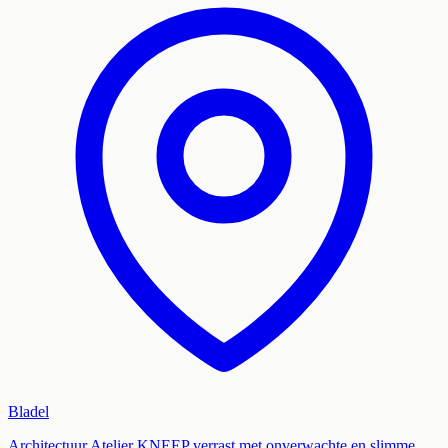
Bladel
Architectuur Atelier KNEEP verrast met onverwachte en slimme