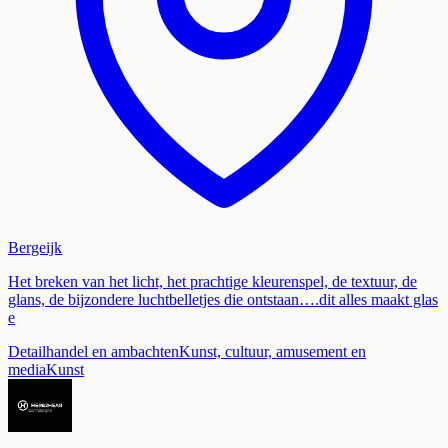
Bergeijk
Het breken van het licht, het prachtige kleurenspel, de textuur, de
glans, de bijzondere luchtbelletjes die ontstaan….dit alles maakt glas
e
Detailhandel en ambachten
Kunst, cultuur, amusement en
media
Kunst