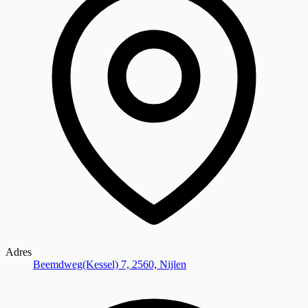
Adres
Beemdweg(Kessel) 7, 2560, Nijlen