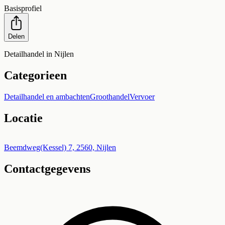
Basisprofiel
Delen
Detailhandel in Nijlen
Categorieen
Detailhandel en ambachten
Groothandel
Vervoer
Locatie
Leaflet
|
©
OpenStreetMap
+
Beemdweg(Kessel) 7, 2560, Nijlen
Contactgegevens
−