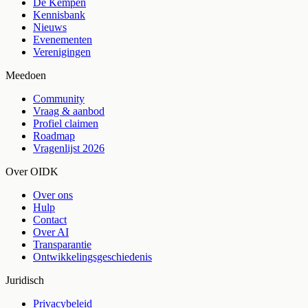
De Kempen
Kennisbank
Nieuws
Evenementen
Verenigingen
Meedoen
Community
Vraag & aanbod
Profiel claimen
Roadmap
Vragenlijst 2026
Over OIDK
Over ons
Hulp
Contact
Over AI
Transparantie
Ontwikkelingsgeschiedenis
Juridisch
Privacybeleid