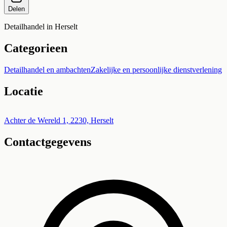
Delen
Detailhandel in Herselt
Categorieen
Detailhandel en ambachten
Zakelijke en persoonlijke dienstverlening
Locatie
Leaflet
|
©
OpenStreetMap
+
Achter de Wereld 1, 2230, Herselt
Contactgegevens
−