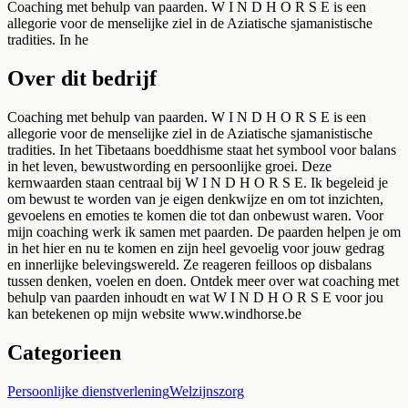
Coaching met behulp van paarden. W I N D H O R S E is een
allegorie voor de menselijke ziel in de Aziatische sjamanistische
tradities. In he
Over dit bedrijf
Coaching met behulp van paarden. W I N D H O R S E is een
allegorie voor de menselijke ziel in de Aziatische sjamanistische
tradities. In het Tibetaans boeddhisme staat het symbool voor balans
in het leven, bewustwording en persoonlijke groei. Deze
kernwaarden staan centraal bij W I N D H O R S E. Ik begeleid je
om bewust te worden van je eigen denkwijze en om tot inzichten,
gevoelens en emoties te komen die tot dan onbewust waren. Voor
mijn coaching werk ik samen met paarden. De paarden helpen je om
in het hier en nu te komen en zijn heel gevoelig voor jouw gedrag
en innerlijke belevingswereld. Ze reageren feilloos op disbalans
tussen denken, voelen en doen. Ontdek meer over wat coaching met
behulp van paarden inhoudt en wat W I N D H O R S E voor jou
kan betekenen op mijn website www.windhorse.be
Categorieen
Persoonlijke dienstverlening
Welzijnszorg