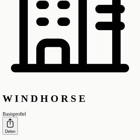
W I N D H O R S E
Basisprofiel
Delen