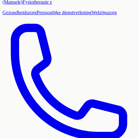
(Manuele)Fysiotherapie e
Gezondheidszorg
Persoonlijke dienstverlening
Welzijnszorg