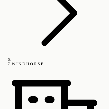
W I N D H O R S E