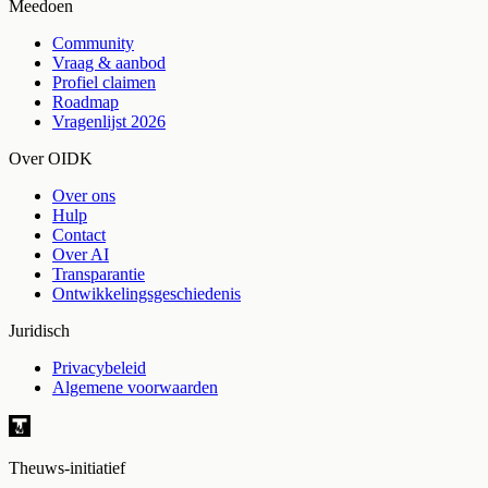
Meedoen
Community
Vraag & aanbod
Profiel claimen
Roadmap
Vragenlijst 2026
Over OIDK
Over ons
Hulp
Contact
Over AI
Transparantie
Ontwikkelingsgeschiedenis
Juridisch
Privacybeleid
Algemene voorwaarden
Theuws-initiatief