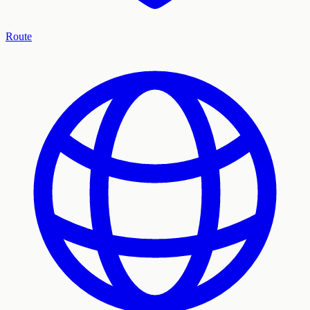
Route