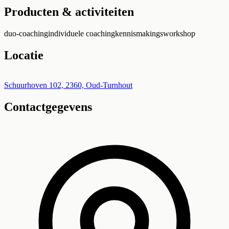
Producten & activiteiten
duo-coaching
individuele coaching
kennismakingsworkshop
Locatie
Leaflet
|
©
OpenStreetMap
+
Schuurhoven 102, 2360, Oud-Turnhout
Contactgegevens
−