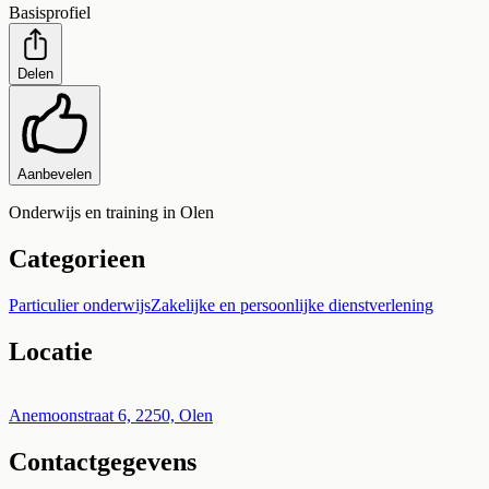
Basisprofiel
Delen
Aanbevelen
Onderwijs en training in Olen
Categorieen
Particulier onderwijs
Zakelijke en persoonlijke dienstverlening
Locatie
Leaflet
|
©
OpenStreetMap
+
Anemoonstraat 6, 2250, Olen
Contactgegevens
−