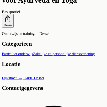
voor Ayurveda en Yoga
Basisprofiel
Delen
Onderwijs en training in Dessel
Categorieen
Particulier onderwijs
Zakelijke en persoonlijke dienstverlening
Locatie
Leaflet
|
©
OpenStreetMap
+
Dijkstraat 5-7, 2480, Dessel
Contactgegevens
−