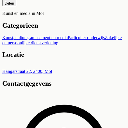
Delen
Kunst en media in Mol
Categorieen
Kunst, cultuur, amusement en media
Particulier onderwijs
Zakelijke
en persoonlijke dienstverlening
Locatie
Leaflet
|
©
OpenStreetMap
+
Hangarstraat 22, 2400, Mol
Contactgegevens
−