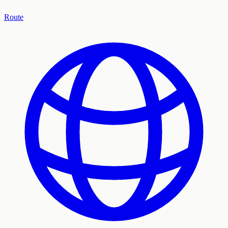
Route