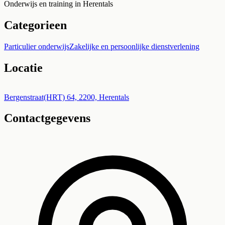
Onderwijs en training in Herentals
Categorieen
Particulier onderwijs
Zakelijke en persoonlijke dienstverlening
Locatie
Leaflet
|
©
OpenStreetMap
+
Bergenstraat(HRT) 64, 2200, Herentals
Contactgegevens
−