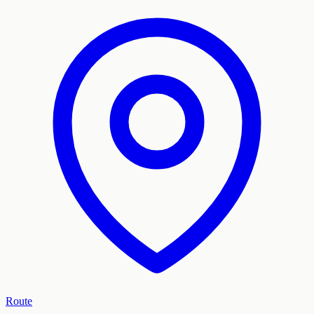
Route