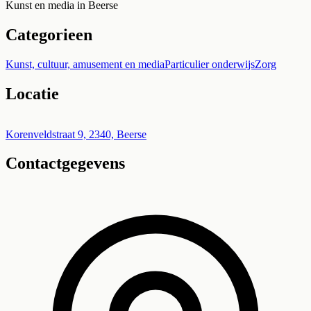
Kunst en media in Beerse
Categorieen
Kunst, cultuur, amusement en media
Particulier onderwijs
Zorg
Locatie
Leaflet
|
©
OpenStreetMap
+
Korenveldstraat 9, 2340, Beerse
Contactgegevens
−