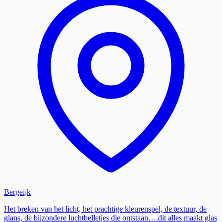
Bergeijk
Het breken van het licht, het prachtige kleurenspel, de textuur, de
glans, de bijzondere luchtbelletjes die ontstaan….dit alles maakt glas