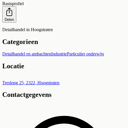
Basisprofiel
Delen
Detailhandel in Hoogstraten
Categorieen
Detailhandel en ambachten
Industrie
Particulier onderwijs
Locatie
Leaflet
|
©
OpenStreetMap
+
Treslong 25, 2322, Hoogstraten
Contactgegevens
−