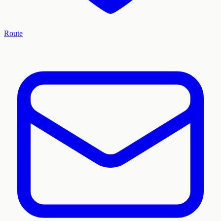
Route