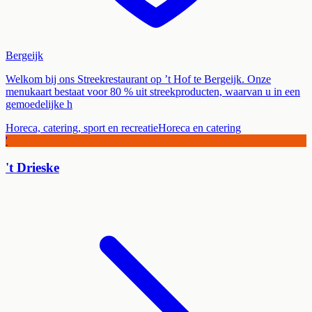
Bergeijk
Welkom bij ons Streekrestaurant op ’t Hof te Bergeijk. Onze
menukaart bestaat voor 80 % uit streekproducten, waarvan u in een
gemoedelijke h
Horeca, catering, sport en recreatie
Horeca en catering
'
't Drieske