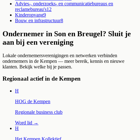
Advies-, onderzoeks- en communicatiebureaus en
reclamebureau's
12
Kinderopvang
9
Bouw en infrastructuur
8
Ondernemer in
Son en Breugel
? Sluit je
aan bij een vereniging
Lokale ondernemersverenigingen en netwerken verbinden
ondernemers in de Kempen — meer bereik, kennis en nieuwe
klanten. Bekijk welke bij je passen.
Regionaal actief in de Kempen
H
HOG de Kempen
Regionale business club
Word lid →
H
Het Kempen Kollektief