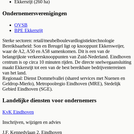
Ekkersrijt
(
260
ha)
Ondernemersverenigingen
OVSB
BPE Ekkersrijt
Sterke sectoren:
retail/meubelboulevard
logistiek
technologie
Bereikbaarheid:
Son en Breugel ligt op knooppunt Ekkersweijer,
waar de A2, A50 en A58 samenkomen. Dit is een van de
belangrijkste verkeersknooppunten van Zuid-Nederland. Eindhoven
centrum is op circa 10 minuten rijden. De directe snelwegaansluiting
maakt Ekkersrijt tot een van de best bereikbare bedrijventerreinen
van het land.
Regionaal:
Dienst Dommelvallei (shared services met Nuenen en
Geldrop-Mierlo), Metropoolregio Eindhoven (MRE), Stedelijk
Gebied Eindhoven (SGE).
Landelijke diensten voor ondernemers
KvK Eindhoven
Inschrijven, wijzigen en advies
J.F. Kennedylaan 2, Eindhoven