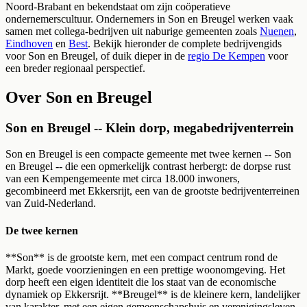
Noord-Brabant
en bekendstaat om zijn coöperatieve
ondernemerscultuur. Ondernemers in
Son en Breugel
werken vaak
samen met collega-bedrijven uit naburige gemeenten zoals
Nuenen
,
Eindhoven
en
Best
.
Bekijk hieronder de complete bedrijvengids
voor
Son en Breugel
, of duik dieper in de
regio De Kempen
voor
een breder regionaal perspectief.
Over
Son en Breugel
Son en Breugel -- Klein dorp, megabedrijventerrein
Son en Breugel is een compacte gemeente met twee kernen -- Son
en Breugel -- die een opmerkelijk contrast herbergt: de dorpse rust
van een Kempengemeente met circa 18.000 inwoners,
gecombineerd met Ekkersrijt, een van de grootste bedrijventerreinen
van Zuid-Nederland.
De twee kernen
**Son** is de grootste kern, met een compact centrum rond de
Markt, goede voorzieningen en een prettige woonomgeving. Het
dorp heeft een eigen identiteit die los staat van de economische
dynamiek op Ekkersrijt. **Breugel** is de kleinere kern, landelijker
van karakter, met een eigen gemeenschapshuis en verenigingsleven.