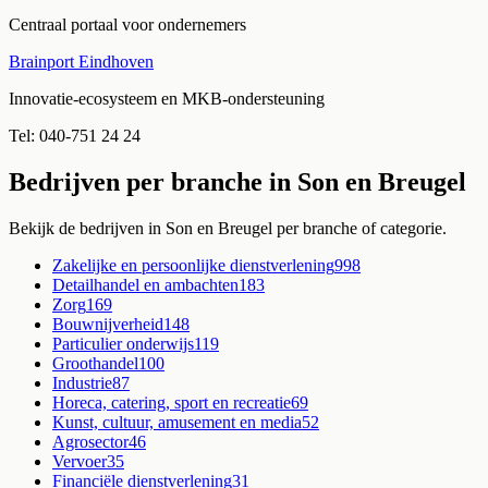
Centraal portaal voor ondernemers
Brainport Eindhoven
Innovatie-ecosysteem en MKB-ondersteuning
Tel:
040-751 24 24
Bedrijven per branche in
Son en Breugel
Bekijk de bedrijven in
Son en Breugel
per branche of categorie.
Zakelijke en persoonlijke dienstverlening
998
Detailhandel en ambachten
183
Zorg
169
Bouwnijverheid
148
Particulier onderwijs
119
Groothandel
100
Industrie
87
Horeca, catering, sport en recreatie
69
Kunst, cultuur, amusement en media
52
Agrosector
46
Vervoer
35
Financiële dienstverlening
31