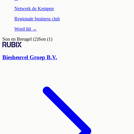
Netwerk de Kempen
Regionale business club
Word lid →
Leaflet
|
©
OpenStreetMap
Son en Breugel
(
2
)
Son
(
1
)
+
Biesheuvel Groep B.V.
−