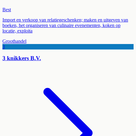
Best
Import en verkoop van relatiegeschenken; maken en uitgeven van
boeken, het organiseren van culinaire evenementen, koken op
locatie, exploita
Groothandel
3
3 knikkers B.V.