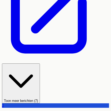
Toon meer berichten (7)
Leaflet
|
©
OpenStreetMap
2
+