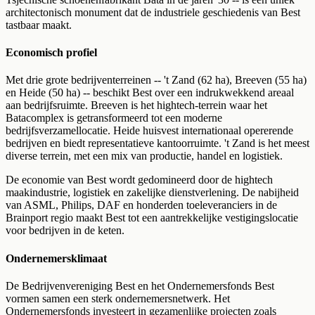
architectonisch monument dat de industriele geschiedenis van Best
tastbaar maakt.
Economisch profiel
Met drie grote bedrijventerreinen -- 't Zand (62 ha), Breeven (55 ha)
en Heide (50 ha) -- beschikt Best over een indrukwekkend areaal
aan bedrijfsruimte. Breeven is het hightech-terrein waar het
Batacomplex is getransformeerd tot een moderne
bedrijfsverzamellocatie. Heide huisvest internationaal opererende
bedrijven en biedt representatieve kantoorruimte. 't Zand is het meest
diverse terrein, met een mix van productie, handel en logistiek.
De economie van Best wordt gedomineerd door de hightech
maakindustrie, logistiek en zakelijke dienstverlening. De nabijheid
van ASML, Philips, DAF en honderden toeleveranciers in de
Brainport regio maakt Best tot een aantrekkelijke vestigingslocatie
voor bedrijven in de keten.
Ondernemersklimaat
De Bedrijvenvereniging Best en het Ondernemersfonds Best
vormen samen een sterk ondernemersnetwerk. Het
Ondernemersfonds investeert in gezamenlijke projecten zoals