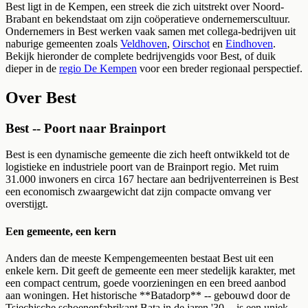
Best
ligt in de Kempen, een streek die zich uitstrekt over
Noord-
Brabant
en bekendstaat om zijn coöperatieve ondernemerscultuur.
Ondernemers in
Best
werken vaak samen met collega-bedrijven uit
naburige gemeenten zoals
Veldhoven
,
Oirschot
en
Eindhoven
.
Bekijk hieronder de complete bedrijvengids voor
Best
, of duik
dieper in de
regio De Kempen
voor een breder regionaal perspectief.
Over
Best
Best -- Poort naar Brainport
Best is een dynamische gemeente die zich heeft ontwikkeld tot de
logistieke en industriele poort van de Brainport regio. Met ruim
31.000 inwoners en circa 167 hectare aan bedrijventerreinen is Best
een economisch zwaargewicht dat zijn compacte omvang ver
overstijgt.
Een gemeente, een kern
Anders dan de meeste Kempengemeenten bestaat Best uit een
enkele kern. Dit geeft de gemeente een meer stedelijk karakter, met
een compact centrum, goede voorzieningen en een breed aanbod
aan woningen. Het historische **Batadorp** -- gebouwd door de
Tsjechische schoenenfabrikant Bata in de jaren '30 -- is een uniek