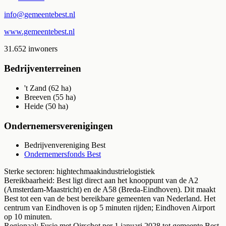
info@gemeentebest.nl
www.gemeentebest.nl
31.652
inwoners
Bedrijventerreinen
't Zand
(
62
ha)
Breeven
(
55
ha)
Heide
(
50
ha)
Ondernemersverenigingen
Bedrijvenvereniging Best
Ondernemersfonds Best
Sterke sectoren:
hightech
maakindustrie
logistiek
Bereikbaarheid:
Best ligt direct aan het knooppunt van de A2
(Amsterdam-Maastricht) en de A58 (Breda-Eindhoven). Dit maakt
Best tot een van de best bereikbare gemeenten van Nederland. Het
centrum van Eindhoven is op 5 minuten rijden; Eindhoven Airport
op 10 minuten.
Regionaal:
Fusie met Oirschot per 1 januari 2028 tot gemeente Best-