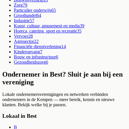
Zorg
79
Particulier onderwijs
65
Groothandel
64
Industrie
57
Kunst, cultuur, amusement en media
39
Horeca, catering, sport en recreatie
35
Vervoer
28
Agrosector
22
Financiële dienstverlening
14
Kinderopvang
7
Bouw en infrastructuur
6
Gezondheidszorg
6
Ondernemer in
Best
? Sluit je aan bij een
vereniging
Lokale ondernemersverenigingen en netwerken verbinden
ondernemers in de Kempen — meer bereik, kennis en nieuwe
klanten. Bekijk welke bij je passen.
Lokaal in Best
B