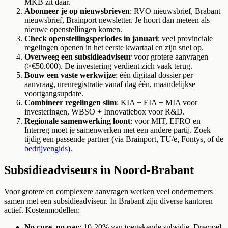
MKB zit daar.
Abonneer je op nieuwsbrieven
: RVO nieuwsbrief, Brabant
nieuwsbrief, Brainport newsletter. Je hoort dan meteen als
nieuwe openstellingen komen.
Check openstellingsperiodes in januari
: veel provinciale
regelingen openen in het eerste kwartaal en zijn snel op.
Overweeg een subsidieadviseur
voor grotere aanvragen
(>€50.000). De investering verdient zich vaak terug.
Bouw een vaste werkwijze
: één digitaal dossier per
aanvraag, urenregistratie vanaf dag één, maandelijkse
voortgangsupdate.
Combineer regelingen slim
: KIA + EIA + MIA voor
investeringen, WBSO + Innovatiebox voor R&D.
Regionale samenwerking loont
: voor MIT, EFRO en
Interreg moet je samenwerken met een andere partij. Zoek
tijdig een passende partner (via Brainport, TU/e, Fontys, of de
bedrijvengids
).
Subsidieadviseurs in Noord-Brabant
Voor grotere en complexere aanvragen werken veel ondernemers
samen met een subsidieadviseur. In Brabant zijn diverse kantoren
actief. Kostenmodellen:
No cure, no pay
: 10-20% van toegekende subsidie. Drempel