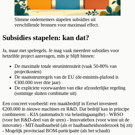
Slimme ondernemers stapelen subsidies uit
verschillende bronnen voor maximaal effect.
Subsidies stapelen: kan dat?
Ja, maar met spelregels. Je mag vaak meerdere subsidies voor
hetzelfde project aanvragen, mits je blijft binnen:
De maximale totale steunintensiteit (vaak 50-80% van
projectkosten)
De staatssteunregels van de EU (de-minimis-plafond is
€300.000 over drie jaar)
De expliciete voorwaarden van elke afzonderlijke regeling
(sommige sluiten combinatie uit)
Een concreet voorbeeld: een maakbedrijf in Eersel investeert
€200.000 in nieuwe machines en R&D. Dat bedrijf kan in principe
combineren: - KIA (automatisch via belastingaangifte) - WBSO
(voor het R&D-deel van de uren) - Innovatiebox (voor winst uit de
innovatie) - MIT-haalbaarheid (als er haalbaarheidsonderzoek bij zit)
- Mogelijk provinciaal BOM-participatie (als het schaalt)