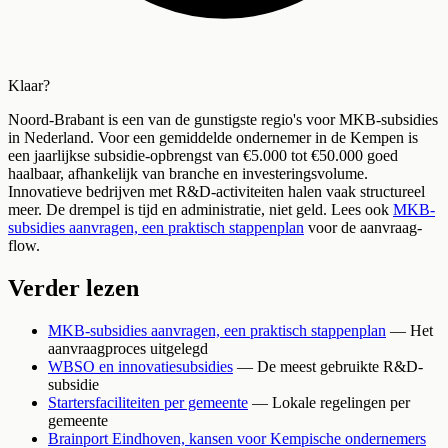
Klaar?
Noord-Brabant is een van de gunstigste regio's voor MKB-subsidies
in Nederland. Voor een gemiddelde ondernemer in de Kempen is
een jaarlijkse subsidie-opbrengst van €5.000 tot €50.000 goed
haalbaar, afhankelijk van branche en investeringsvolume.
Innovatieve bedrijven met R&D-activiteiten halen vaak structureel
meer. De drempel is tijd en administratie, niet geld. Lees ook
MKB-
subsidies aanvragen, een praktisch stappenplan
voor de aanvraag-
flow.
Verder lezen
MKB-subsidies aanvragen, een praktisch stappenplan
— Het
aanvraagproces uitgelegd
WBSO en innovatiesubsidies
— De meest gebruikte R&D-
subsidie
Startersfaciliteiten per gemeente
— Lokale regelingen per
gemeente
Brainport Eindhoven, kansen voor Kempische ondernemers