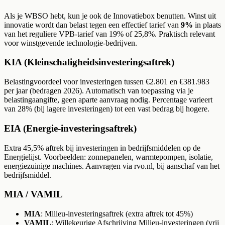
Als je WBSO hebt, kun je ook de Innovatiebox benutten. Winst uit
innovatie wordt dan belast tegen een effectief tarief van
9%
in plaats
van het reguliere VPB-tarief van 19% of 25,8%. Praktisch relevant
voor winstgevende technologie-bedrijven.
KIA (Kleinschaligheidsinvesteringsaftrek)
Belastingvoordeel voor investeringen tussen €2.801 en €381.983
per jaar (bedragen 2026). Automatisch van toepassing via je
belastingaangifte, geen aparte aanvraag nodig. Percentage varieert
van 28% (bij lagere investeringen) tot een vast bedrag bij hogere.
EIA (Energie-investeringsaftrek)
Extra 45,5% aftrek bij investeringen in bedrijfsmiddelen op de
Energielijst. Voorbeelden: zonnepanelen, warmtepompen, isolatie,
energiezuinige machines. Aanvragen via rvo.nl, bij aanschaf van het
bedrijfsmiddel.
MIA / VAMIL
MIA
: Milieu-investeringsaftrek (extra aftrek tot 45%)
VAMIL
: Willekeurige Afschrijving Milieu-investeringen (vrij