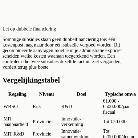
Let op dubbele financiering
Sommige subsidies staan geen dubbelfinanciering toe: één
kostenpost mag maar door één subsidie vergoed worden. Bij
gecombineerde aanvragen moet je in je administratie expliciet
scheiden welke kosten waaraan toegerekend worden. Een
controleur die twee subsidies dezelfde factuur ziet vergoeden,
vordert terug plus boete.
Vergelijkingstabel
Regeling
Niveau
Doel
Typische omva
€1.000 -
WBSO
Rijk
R&D
€500.000/jaar
fiscaal
MIT
Innovatie-
Provincie
Tot €20.000
haalbaarheid
verkenning
Innovatie-
Tot
MIT R&D
Provincie
samenwerking
€200.000/deelne