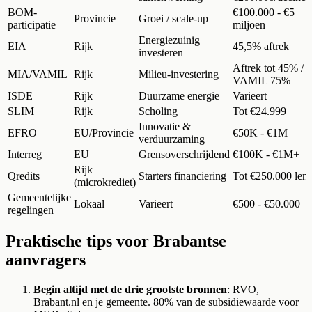
BOM-
€100.000 - €5
Provincie
Groei / scale-up
participatie
miljoen
Energiezuinig
EIA
Rijk
45,5% aftrek
investeren
Aftrek tot 45% /
MIA/VAMIL
Rijk
Milieu-investering
VAMIL 75%
ISDE
Rijk
Duurzame energie
Varieert
SLIM
Rijk
Scholing
Tot €24.999
Innovatie &
EFRO
EU/Provincie
€50K - €1M
verduurzaming
Interreg
EU
Grensoverschrijdend
€100K - €1M+
Rijk
Qredits
Starters financiering
Tot €250.000 len
(microkrediet)
Gemeentelijke
Lokaal
Varieert
€500 - €50.000
regelingen
Praktische tips voor Brabantse
aanvragers
Begin altijd met de drie grootste bronnen
: RVO,
Brabant.nl en je gemeente. 80% van de subsidiewaarde voor