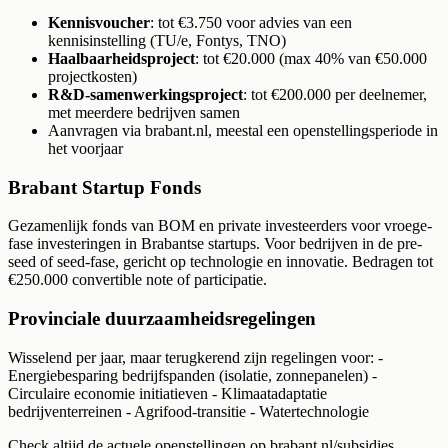
Kennisvoucher
: tot €3.750 voor advies van een
kennisinstelling (TU/e, Fontys, TNO)
Haalbaarheidsproject
: tot €20.000 (max 40% van €50.000
projectkosten)
R&D-samenwerkingsproject
: tot €200.000 per deelnemer,
met meerdere bedrijven samen
Aanvragen via brabant.nl, meestal een openstellingsperiode in
het voorjaar
Brabant Startup Fonds
Gezamenlijk fonds van BOM en private investeerders voor vroege-
fase investeringen in Brabantse startups. Voor bedrijven in de pre-
seed of seed-fase, gericht op technologie en innovatie. Bedragen tot
€250.000 convertible note of participatie.
Provinciale duurzaamheidsregelingen
Wisselend per jaar, maar terugkerend zijn regelingen voor: -
Energiebesparing bedrijfspanden (isolatie, zonnepanelen) -
Circulaire economie initiatieven - Klimaatadaptatie
bedrijventerreinen - Agrifood-transitie - Watertechnologie
Check altijd de actuele openstellingen op brabant.nl/subsidies.