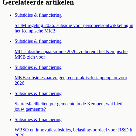
Gerelateerde artikelen
Subsidies & financiering
SLIM-regeling 2026: subsidie voor personeelsontwikkeling in
het Kempische MKB
Subsidies & financiering
MIT-subsidie najaarsronde 2026: zo bereidt het Kempische
MKB zich voor
Subsidies & financiering
MKB-subsidies aanvragen, een praktisch stappenplan voor
2026
Subsidies & financiering
Startersfaciliteiten per gemeente in de Kempen, wat biedt
jouw gemeente?
Subsidies & financiering
WBSO en innovatiesubsidies, belastingvoordeel voor R&D in
2026