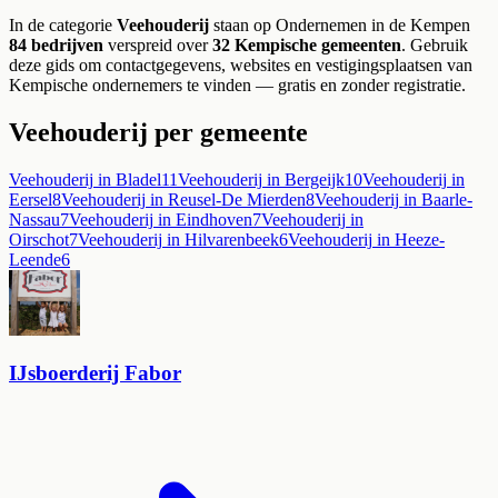
In de categorie
Veehouderij
staan op Ondernemen in de Kempen
84
bedrijven
verspreid over
32
Kempische gemeenten
.
Gebruik
deze gids om contactgegevens, websites en vestigingsplaatsen van
Kempische ondernemers te vinden — gratis en zonder registratie.
Veehouderij
per gemeente
Veehouderij
in
Bladel
11
Veehouderij
in
Bergeijk
10
Veehouderij
in
Eersel
8
Veehouderij
in
Reusel-De Mierden
8
Veehouderij
in
Baarle-
Nassau
7
Veehouderij
in
Eindhoven
7
Veehouderij
in
Oirschot
7
Veehouderij
in
Hilvarenbeek
6
Veehouderij
in
Heeze-
Leende
6
IJsboerderij Fabor