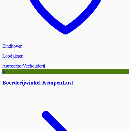
Eindhoven
Loodgieter.
Agrosector
Veehouderij
B
Boerderijwinkel KempenLust