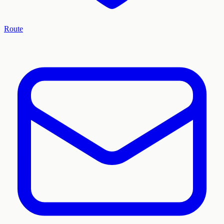
Route