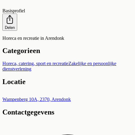
Basisprofiel
Delen
Horeca en recreatie in Arendonk
Categorieen
Horeca, catering, sport en recreatie
Zakelijke en persoonlijke
dienstverlening
Locatie
Leaflet
|
©
OpenStreetMap
+
Wampenberg 10A, 2370, Arendonk
Contactgegevens
−