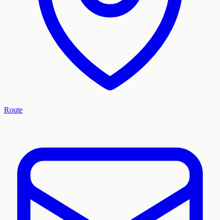
Route