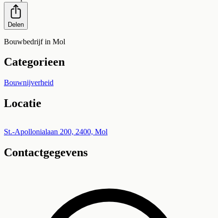
Delen
Bouwbedrijf in Mol
Categorieen
Bouwnijverheid
Locatie
Leaflet
|
©
OpenStreetMap
+
St.-Apollonialaan 200, 2400, Mol
Contactgegevens
−