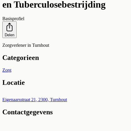
en Tuberculosebestrijding
Basisprofiel
Delen
Zorgverlener in Turnhout
Categorieen
Zorg
Locatie
Leaflet
|
©
OpenStreetMap
+
Eigenaarsstraat 21, 2300, Turnhout
Contactgegevens
−