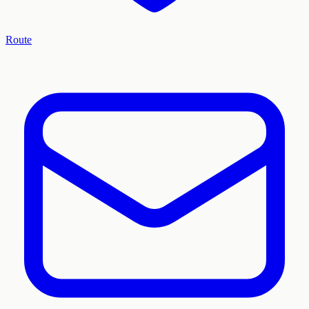
Route