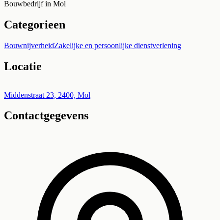
Bouwbedrijf in Mol
Categorieen
Bouwnijverheid
Zakelijke en persoonlijke dienstverlening
Locatie
Leaflet
|
©
OpenStreetMap
+
Middenstraat 23, 2400, Mol
Contactgegevens
−