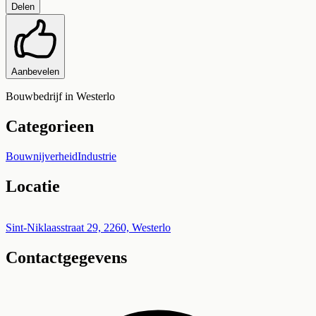
Delen
Aanbevelen
Bouwbedrijf in Westerlo
Categorieen
Bouwnijverheid
Industrie
Locatie
Leaflet
|
©
OpenStreetMap
+
Sint-Niklaasstraat 29, 2260, Westerlo
Contactgegevens
−