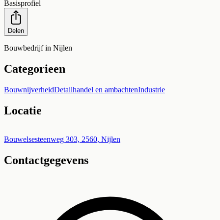
Basisprofiel
Delen
Bouwbedrijf in Nijlen
Categorieen
Bouwnijverheid
Detailhandel en ambachten
Industrie
Locatie
Leaflet
|
©
OpenStreetMap
+
Bouwelsesteenweg 303, 2560, Nijlen
Contactgegevens
−